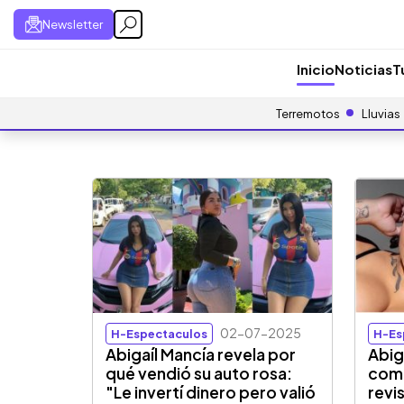
Newsletter
Inicio
Noticias
T
Terremotos
Lluvias
02-07-2025
H-Espectaculos
H-Es
Abigaíl Mancía revela por
Abig
qué vendió su auto rosa:
como
"Le invertí dinero pero valió
revi