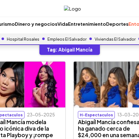
urismo
Dinero y negocios
Vida
Entretenimiento
Deportes
Ento
Hospital Rosales
Empleos El Salvador
Viviendas El Salvador
Tag:
Abigail Mancía
23-05-2025
13-03-20
pectaculos
H-Espectaculos
aíl Mancía modela
Abigaíl Mancía confies
 icónica diva de la
ha ganado cerca de
sta Playboy y ¡rompe
$24,000 en una seman