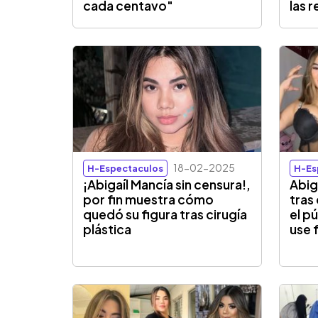
cada centavo"
las 
18-02-2025
H-Espectaculos
H-Es
¡Abigaíl Mancía sin censura!,
Abig
por fin muestra cómo
tras
quedó su figura tras cirugía
el p
plástica
use f