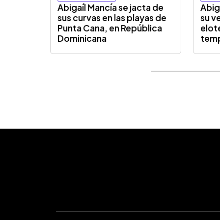
Abigaíl Mancía se jacta de
Abig
sus curvas en las playas de
su v
Punta Cana, en República
elot
Dominicana
tem