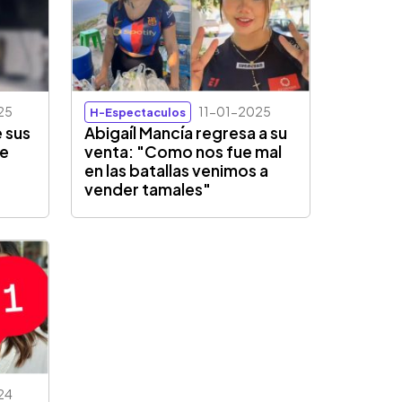
25
11-01-2025
H-Espectaculos
 sus
Abigaíl Mancía regresa a su
de
venta: "Como nos fue mal
en las batallas venimos a
vender tamales"
24