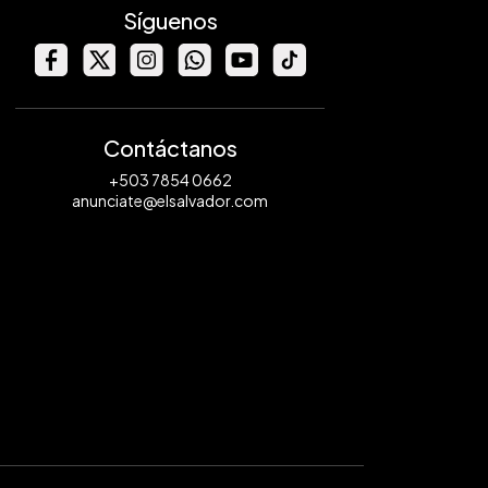
Síguenos
Contáctanos
+503 7854 0662
anunciate@elsalvador.com