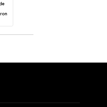
 de
aron