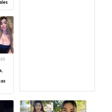
ales
025
a,
cas