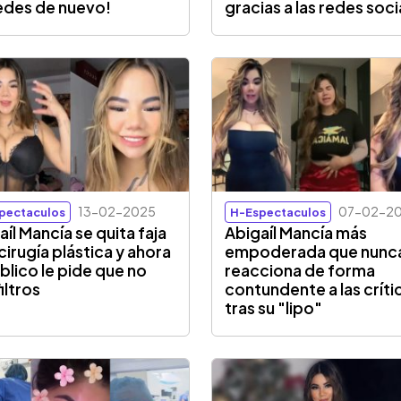
redes de nuevo!
gracias a las redes soci
13-02-2025
07-02-2
pectaculos
H-Espectaculos
aíl Mancía se quita faja
Abigaíl Mancía más
 cirugía plástica y ahora
empoderada que nunc
úblico le pide que no
reacciona de forma
iltros
contundente a las críti
tras su "lipo"