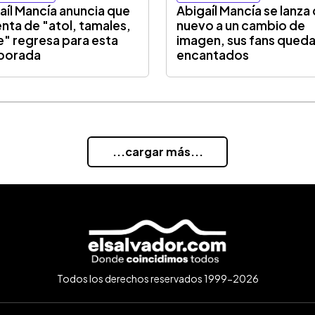
aíl Mancía anuncia que
Abigaíl Mancía se lanza
enta de "atol, tamales,
nuevo a un cambio de
e" regresa para esta
imagen, sus fans qued
porada
encantados
...cargar más...
Todos los derechos reservados 1999-2026