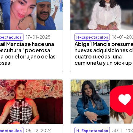
17-01-2025
16-01-20
pectaculos
H-Espectaculos
aíl Mancía se hace una
Abigaíl Mancía presume
escultura "poderosa"
nuevas adquisiciones 
a por el cirujano de las
cuatro ruedas: una
osas
camioneta y un pick up
05-12-2024
30-11-20
pectaculos
H-Espectaculos