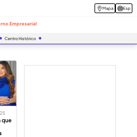
Mapa
Esp
rno Empresarial
Centro Histórico
25
a que
a