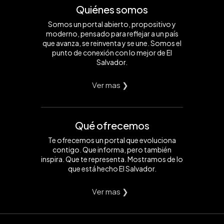
Quiénes somos
Somos un portal abierto, propositivo y
moderno, pensado para reflejar a un país
que avanza, se reinventa y se une. Somos el
punto de conexión con lo mejor de El
Salvador.
Ver mas ❯
Qué ofrecemos
Te ofrecemos un portal que evoluciona
contigo. Que informa, pero también
inspira. Que te representa. Mostramos de lo
que está hecho El Salvador.
Ver mas ❯