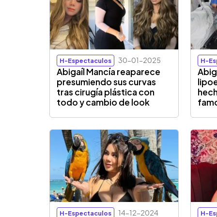
30-01-2025
H-Espectaculos
H-Es
Abigaíl Mancía reaparece
Abig
presumiendo sus curvas
lipo
tras cirugía plástica con
hech
todo y cambio de look
fam
14-12-2024
H-Espectaculos
H-Es