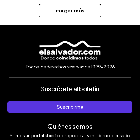
...cargar más...
Todos los derechos reservados 1999-2026
Suscríbete al boletín
Suscribirme
Quiénes somos
Somos un portal abierto, propositivo y moderno, pensado