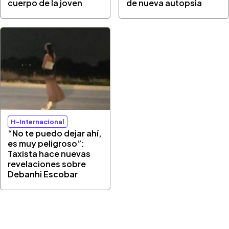
cuerpo de la joven
de nueva autopsia
H-Internacional
“No te puedo dejar ahí,
es muy peligroso”:
Taxista hace nuevas
revelaciones sobre
Debanhi Escobar