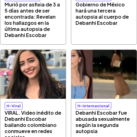
Murió por asfixia de 3 a
Gobierno de México
5 días antes de ser
hará una tercera
encontrada: Revelan
autopsia al cuerpo de
los hallazgos en la
Debanhi Escobar
última autopsia de
Debanhi Escobar
H-Viral
H-Internacional
VIRAL. Video inédito de
Debanhi Escobar fue
Debanhi Escobar
abusada sexualmente
bailando colombiano
según la segunda
conmueve en redes
autopsia