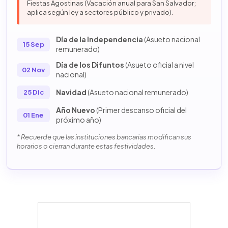
Fiestas Agostinas (Vacación anual para San Salvador;
aplica según ley a sectores público y privado).
Día de la Independencia
(Asueto nacional
15 Sep
remunerado)
Día de los Difuntos
(Asueto oficial a nivel
02 Nov
nacional)
Navidad
(Asueto nacional remunerado)
25 Dic
Año Nuevo
(Primer descanso oficial del
01 Ene
próximo año)
* Recuerde que las instituciones bancarias modifican sus
horarios o cierran durante estas festividades.