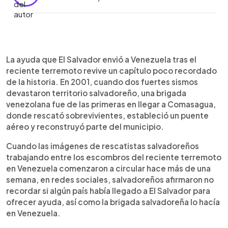
Resumen del artículo:
0:00
►
La ayuda que El Salvador envió recientemente a
Escuchar artículo
La ayuda que El Salvador envió a Venezuela tras el
Venezuela tras el terremoto revive un episodio
reciente terremoto revive un capítulo poco recordado
poco conocido ocurrido hace 25 años. Después
de la historia. En 2001, cuando dos fuertes sismos
de los devastadores sismos de enero y febrero
devastaron territorio salvadoreño, una brigada
de 2001, Venezuela fue uno de los primeros
venezolana fue de las primeras en llegar a Comasagua,
países en responder con una brigada de rescate
donde rescató sobrevivientes, estableció un puente
que permaneció cerca de tres meses en
aéreo y reconstruyó parte del municipio.
Comasagua, uno de los municipios más
afectados. Sus integrantes establecieron un
Cuando las imágenes de rescatistas salvadoreños
puente aéreo, realizaron labores de rescate,
trabajando entre los escombros del reciente terremoto
brindaron atención médica, distribuyeron ayuda
en Venezuela comenzaron a circular hace más de una
humanitaria y participaron en la reconstrucción de
semana, en redes sociales, salvadoreños afirmaron no
viviendas, una escuela, un mercado, iglesias y un
recordar si algún país había llegado a El Salvador para
centro de salud, dejando una huella que aún
ofrecer ayuda, así como la brigada salvadoreña lo hacía
permanece en la comunidad.
en Venezuela.