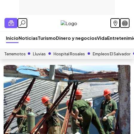
Inicio
Noticias
Turismo
Dinero y negocios
Vida
Entretenim
Terremotos
Lluvias
Hospital Rosales
Empleos El Salvador