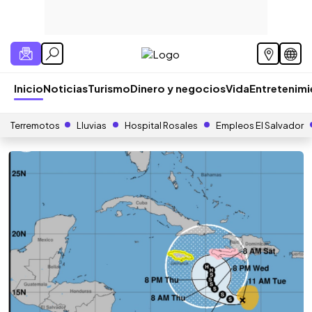
Inicio
Noticias
Turismo
Dinero y negocios
Vida
Entretenim
Terremotos
Lluvias
Hospital Rosales
Empleos El Salvador