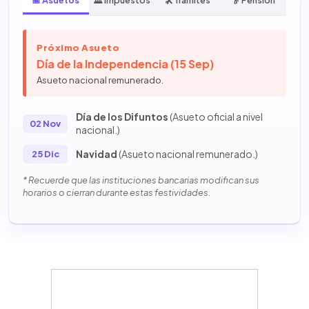
📅 Asuetos
🏛️ Impuestos
🛠️ Trámites
👴 Pensión
Próximo Asueto
Día de la Independencia (15 Sep)
Asueto nacional remunerado.
Día de los Difuntos
(Asueto oficial a nivel
02 Nov
nacional.)
Navidad
(Asueto nacional remunerado.)
25 Dic
* Recuerde que las instituciones bancarias modifican sus
horarios o cierran durante estas festividades.