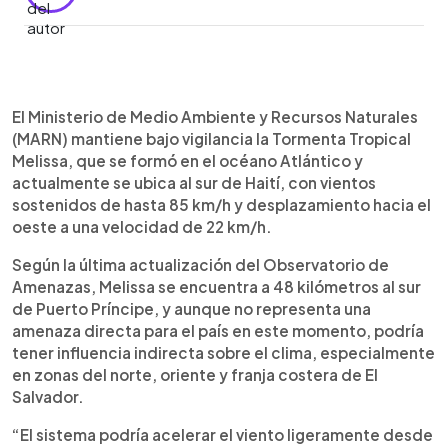
Resumen del artículo:
0:00
►
El Ministerio de Medio Ambiente mantiene
Escuchar artículo
El Ministerio de Medio Ambiente y Recursos Naturales
vigilancia sobre la Tormenta Tropical Melissa,
(MARN) mantiene bajo vigilancia la Tormenta Tropical
ubicada al sur de Haití con vientos de 85 km/h.
Melissa, que se formó en el océano Atlántico y
Aunque no afecta directamente al país, podría
actualmente se ubica al sur de Haití, con vientos
favorecer lluvias en zonas de costa, norte y
sostenidos de hasta 85 km/h y desplazamiento hacia el
oriente de El Salvador. Este martes se esperan
oeste a una velocidad de 22 km/h.
lluvias por la tarde y noche, con actividad eléctrica
y ráfagas de viento. Para el miércoles, las lluvias
Según la última actualización del Observatorio de
continuarán desde la madrugada en la zona
Amenazas, Melissa se encuentra a 48 kilómetros al sur
costera, extendiéndose en la tarde y noche al
de Puerto Príncipe, y aunque no representa una
centro, occidente y oriente del país. Las
amenaza directa para el país en este momento, podría
autoridades recomiendan mantenerse
tener influencia indirecta sobre el clima, especialmente
informados por fuentes oficiales y no compartir
en zonas del norte, oriente y franja costera de El
rumores o cadenas falsas.
Salvador.
“El sistema podría acelerar el viento ligeramente desde