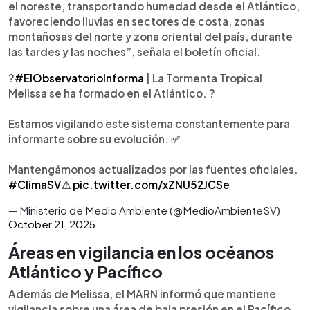
el noreste, transportando humedad desde el Atlántico,
favoreciendo lluvias en sectores de costa, zonas
montañosas del norte y zona oriental del país, durante
las tardes y las noches”, señala el boletín oficial.
?
#ElObservatorioInforma
| La Tormenta Tropical
Melissa se ha formado en el Atlántico. ?️
Estamos vigilando este sistema constantemente para
informarte sobre su evolución. ✅
Mantengámonos actualizados por las fuentes oficiales.
#ClimaSV
⚠️
pic.twitter.com/xZNU52JCSe
— Ministerio de Medio Ambiente (@MedioAmbienteSV)
October 21, 2025
Áreas en vigilancia en los océanos
Atlántico y Pacífico
Además de Melissa, el MARN informó que mantiene
vigilancia sobre una área de baja presión en el Pacífico,