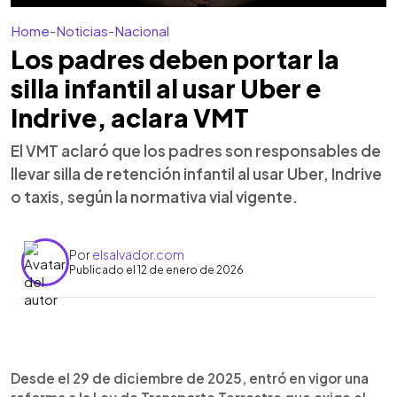
Home
-
Noticias
-
Nacional
Los padres deben portar la
silla infantil al usar Uber e
Indrive, aclara VMT
El VMT aclaró que los padres son responsables de
llevar silla de retención infantil al usar Uber, Indrive
o taxis, según la normativa vial vigente.
Por
elsalvador.com
Publicado el 12 de enero de 2026
Resumen del artículo:
0:00
►
Desde el 29 de diciembre, El Salvador exige el
Escuchar artículo
Desde el 29 de diciembre de 2025, entró en vigor una
uso obligatorio de sillas infantiles para menores