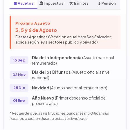
📅 Asuetos
🏛️ Impuestos
🛠️ Trámites
👴 Pensión
Próximo Asueto
3, 5 y 6 de Agosto
Fiestas Agostinas (Vacación anual para San Salvador;
aplica según ley a sectores público y privado).
Día de la Independencia
(Asueto nacional
15 Sep
remunerado)
Día de los Difuntos
(Asueto oficial a nivel
02 Nov
nacional)
Navidad
(Asueto nacional remunerado)
25 Dic
Año Nuevo
(Primer descanso oficial del
01 Ene
próximo año)
* Recuerde que las instituciones bancarias modifican sus
horarios o cierran durante estas festividades.