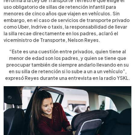
reforma a la Ley de Transporte Terrestre que exige el
de cinco años en vehículos. El viceministro de
uso obligatorio de sillas de retención infantil para
Transporte, Nelson Reyes, aclaró que en servicios
menores de cinco años que viajen en vehículos. Sin
como Uber, Indrive o taxis, la responsabilidad de
embargo, en el caso de servicios de transporte privado
portar la silla recae en los padres, no en el
como Uber, Indrive o taxis, la responsabilidad de llevar
conductor. La medida busca prevenir lesiones
la silla recae directamente en los padres, aclaró el
graves en accidentes y su incumplimiento conlleva
viceministro de Transporte, Nelson Reyes.
una multa de $150. El VMT afirma que la normativa
se encuentra en una etapa de transición para
“Este es una cuestión entre privados, quien tiene al
facilitar su cumplimiento. Uber también exige que
menor de edad son los padres, y quien se tiene que
los pasajeros lleven su propia silla, reservándose
preocupar también de siempre andarlo llevando en su
el derecho de cancelar el viaje.
en su silla de retención si lo sube a un a un vehículo”,
expresó Reyes durante una entrevista en la radio YSKL.