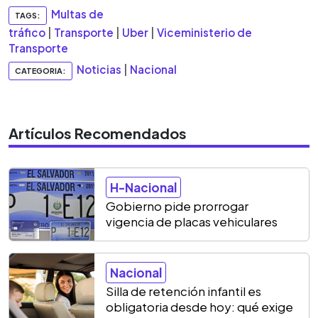
Multas de
TAGS:
tráfico
|
Transporte
|
Uber
|
Viceministerio de
Transporte
Noticias
|
Nacional
CATEGORIA:
Artículos Recomendados
H-Nacional
Gobierno pide prorrogar
vigencia de placas vehiculares
Nacional
Silla de retención infantil es
obligatoria desde hoy: qué exige