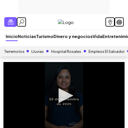
Inicio
Noticias
Turismo
Dinero y negocios
Vida
Entretenim
Terremotos
Lluvias
Hospital Rosales
Empleos El Salvador