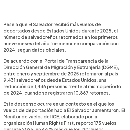
Resumen del artículo:
0:00
►
El número de salvadoreños deportados desde
Escuchar artículo
Pese a que El Salvador recibió más vuelos de
Estados Unidos disminuyó en 2025, según datos
deportados desde Estados Unidos durante 2025, el
de la Dirección General de Migración y Extranjería
número de salvadoreños retornados en los primeros
(DGME). Entre enero y septiembre retornaron
nueve meses del año fue menor en comparación con
9,431 personas, 1,436 menos que en el mismo
2024, según datos oficiales.
período de 2024, cuando se registraron 10,867.
La reducción contrasta con el aumento de vuelos
De acuerdo con el Portal de Transparencia de la
de deportación reportado por Human Rights First,
Dirección General de Migración y Extranjería (DGME),
lo que evidencia que más operaciones aéreas no
entre enero y septiembre de 2025 retornaron al país
siempre significan más deportados. Expertos
9,431 salvadoreños desde Estados Unidos, una
señalan que la capacidad de cada vuelo varía. El
reducción de 1,436 personas frente al mismo período
contexto regional muestra comportamientos
de 2024, cuando se registraron 10,867 retornos.
similares en Guatemala.
Este descenso ocurre en un contexto en el que los
vuelos de deportación hacia El Salvador aumentaron. El
Monitor de vuelos del ICE, elaborado por la
organización Human Rights First, reportó 175 vuelos
durante 2025, un 46 % más que los 120 vuelos