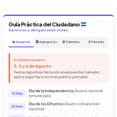
Guía Práctica del Ciudadano
Servicios y obligaciones útiles
📅 Asuetos
🏛️ Impuestos
🛠️ Trámites
👴 Pensión
Próximo Asueto
3, 5 y 6 de Agosto
Fiestas Agostinas (Vacación anual para San Salvador;
aplica según ley a sectores público y privado).
Día de la Independencia
(Asueto nacional
15 Sep
remunerado)
Día de los Difuntos
(Asueto oficial a nivel
02 Nov
nacional)