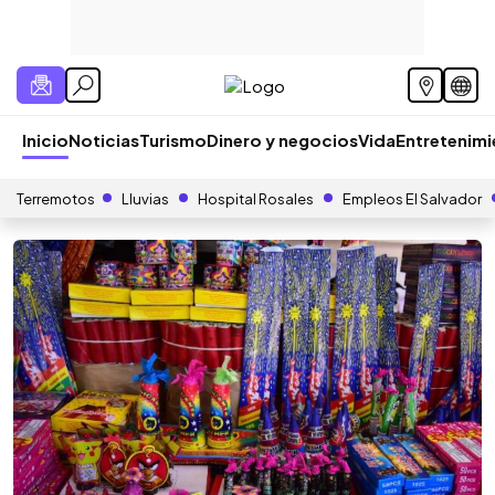
Inicio
Noticias
Turismo
Dinero y negocios
Vida
Entretenim
Terremotos
Lluvias
Hospital Rosales
Empleos El Salvador