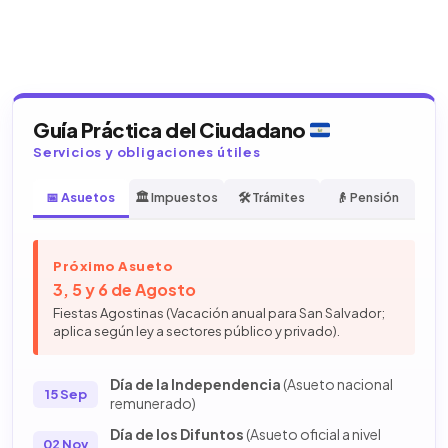
Guía Práctica del Ciudadano
Servicios y obligaciones útiles
📅 Asuetos
🏛️ Impuestos
🛠️ Trámites
👴 Pensión
Próximo Asueto
3, 5 y 6 de Agosto
Fiestas Agostinas (Vacación anual para San Salvador;
aplica según ley a sectores público y privado).
Día de la Independencia
(Asueto nacional
15 Sep
remunerado)
Día de los Difuntos
(Asueto oficial a nivel
02 Nov