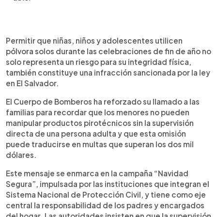
Resumen del artículo:
0:00
►
Permitir que niños, niñas y adolescentes manipulen
Escuchar artículo
Permitir que niñas, niños y adolescentes utilicen
pólvora sin supervisión adulta en El Salvador es
pólvora solos durante las celebraciones de fin de año no
una infracción legal sancionada con multas que
solo representa un riesgo para su integridad física,
superan los 2,000 dólares. El Cuerpo de
también constituye una infracción sancionada por la ley
Bomberos advierte que no existe pirotecnia
en El Salvador.
segura y que la vigilancia debe ser directa y
constante, no solo “estar cerca”. La Ley de
El Cuerpo de Bomberos ha reforzado su llamado a las
Pirotecnia establece sanciones mayores si los
familias para recordar que los menores no pueden
menores son expuestos a entornos peligrosos,
manipular productos pirotécnicos sin la supervisión
como fábricas o espectáculos pirotécnicos. La
directa de una persona adulta y que esta omisión
campaña “Navidad Segura” refuerza la
puede traducirse en multas que superan los dos mil
responsabilidad de padres y cuidadores para
dólares.
prevenir accidentes graves y consecuencias
legales.
Este mensaje se enmarca en la campaña “Navidad
Segura”, impulsada por las instituciones que integran el
Sistema Nacional de Protección Civil, y tiene como eje
central la responsabilidad de los padres y encargados
del hogar. Las autoridades insisten en que la supervisión