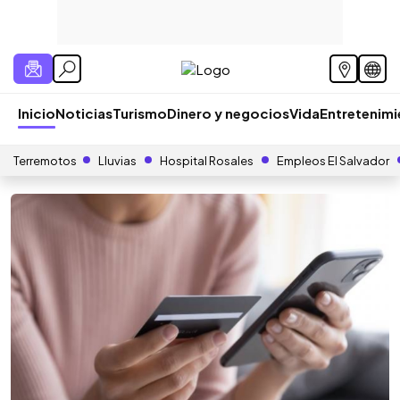
Inicio
Noticias
Turismo
Dinero y negocios
Vida
Entretenim
Terremotos
Lluvias
Hospital Rosales
Empleos El Salvador