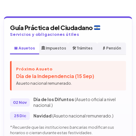
Guía Práctica del Ciudadano
Servicios y obligaciones útiles
📅 Asuetos
🏛️ Impuestos
🛠️ Trámites
👴 Pensión
Próximo Asueto
Día de la Independencia (15 Sep)
Asueto nacional remunerado.
Día de los Difuntos
(Asueto oficial a nivel
02 Nov
nacional.)
Navidad
(Asueto nacional remunerado.)
25 Dic
* Recuerde que las instituciones bancarias modifican sus
horarios o cierran durante estas festividades.