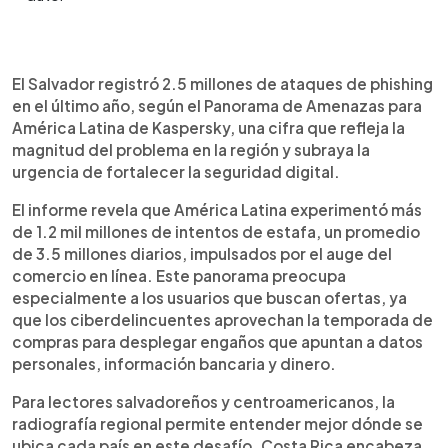
Resumen del artículo:
0:00
►
El Salvador registró 2.5 millones de ataques de
Escuchar artículo
El Salvador registró 2.5 millones de ataques de phishing
phishing en un año, según Kaspersky, dentro de un
en el último año, según el Panorama de Amenazas para
panorama regional que supera los 1.2 mil millones
América Latina de Kaspersky, una cifra que refleja la
de intentos. La amenaza crece con el auge del
magnitud del problema en la región y subraya la
comercio digital y el uso de ofertas falsas, alertas
urgencia de fortalecer la seguridad digital.
de pago y sitios que imitan tiendas reales. En
América Latina, 29% de usuarios afectados
El informe revela que América Latina experimentó más
perdió entre 100 y 500 dólares, y uno de cada
de 1.2 mil millones de intentos de estafa, un promedio
tres ha sufrido fraude con cuentas o tarjetas.
de 3.5 millones diarios, impulsados por el auge del
Expertos advierten que la prevención inicia con
comercio en línea. Este panorama preocupa
verificar enlaces, proteger datos y comprar
especialmente a los usuarios que buscan ofertas, ya
desde dispositivos seguros para evitar caer en
que los ciberdelincuentes aprovechan la temporada de
estafas cada vez más sofisticadas.
compras para desplegar engaños que apuntan a datos
personales, información bancaria y dinero.
Para lectores salvadoreños y centroamericanos, la
radiografía regional permite entender mejor dónde se
ubica cada país en este desafío. Costa Rica encabeza