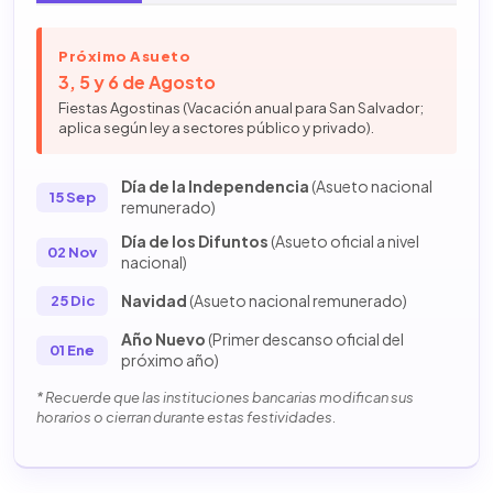
Próximo Asueto
3, 5 y 6 de Agosto
Fiestas Agostinas (Vacación anual para San Salvador;
aplica según ley a sectores público y privado).
Día de la Independencia
(Asueto nacional
15 Sep
remunerado)
Día de los Difuntos
(Asueto oficial a nivel
02 Nov
nacional)
Navidad
(Asueto nacional remunerado)
25 Dic
Año Nuevo
(Primer descanso oficial del
01 Ene
próximo año)
* Recuerde que las instituciones bancarias modifican sus
horarios o cierran durante estas festividades.