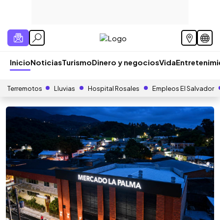
Inicio
Noticias
Turismo
Dinero y negocios
Vida
Entretenim
Terremotos
Lluvias
Hospital Rosales
Empleos El Salvador