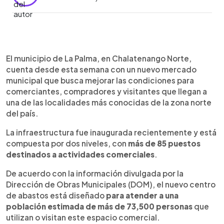
Resumen del artículo:
0:00
►
La Palma, en Chalatenango Norte, inauguró un
Escuchar artículo
El municipio de La Palma, en Chalatenango Norte,
nuevo mercado municipal que cuenta con dos
cuenta desde esta semana con un nuevo mercado
niveles y más de 85 puestos comerciales. La
municipal que busca mejorar las condiciones para
infraestructura busca mejorar las condiciones
comerciantes, compradores y visitantes que llegan a
para comerciantes, compradores y visitantes en
una de las localidades más conocidas de la zona norte
uno de los principales centros de actividad
del país.
económica del municipio. Según la información
divulgada por la Dirección de Obras Municipales,
La infraestructura fue inaugurada recientemente y está
el proyecto beneficiará a una población estimada
compuesta por dos niveles, con
más de 85 puestos
de más de 73,500 personas. El mercado ya se
destinados a actividades comerciales
.
encuentra en funcionamiento y se suma a los
espacios que impulsan el comercio local en una
De acuerdo con la información divulgada por la
localidad reconocida por su producción artesanal
Dirección de Obras Municipales (DOM), el nuevo centro
y por atraer turismo nacional e internacional.
de abastos está diseñado
para atender a una
población estimada de más de 73,500 personas
que
utilizan o visitan este espacio comercial.