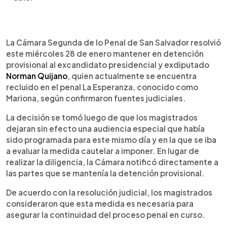
Resumen del artículo:
0:00
►
La Cámara Segunda de lo Penal de San Salvador
Escuchar artículo
La Cámara Segunda de lo Penal de San Salvador resolvió
confirmó la detención provisional de Norman
este miércoles 28 de enero mantener en detención
Quijano, quien ya se encuentra recluido en el penal
provisional al excandidato presidencial y exdiputado
de Mariona, tras haber sido entregado por
Norman Quijano
, quien actualmente se encuentra
Estados Unidos el 26 de enero. Los magistrados
recluido en el penal La Esperanza, conocido como
dejaron sin efecto una audiencia programada y
Mariona, según confirmaron fuentes judiciales.
resolvieron que la detención es necesaria para
garantizar su vinculación al proceso mientras se
La decisión se tomó luego de que los magistrados
revisan los recursos pendientes. Aunque
dejaran sin efecto una audiencia especial que había
actualmente está en detención provisional,
sido programada para este mismo día y en la que se iba
Quijano ya fue condenado en abril de 2024 a 13
a evaluar la medida cautelar a imponer. En lugar de
años y 4 meses de prisión por agrupaciones ilícitas
realizar la diligencia, la Cámara notificó directamente a
y fraude electoral, sentencia que aún no está en
las partes que se mantenía la detención provisional.
firme.
De acuerdo con la resolución judicial, los magistrados
consideraron que esta medida es necesaria para
asegurar la continuidad del proceso penal en curso.