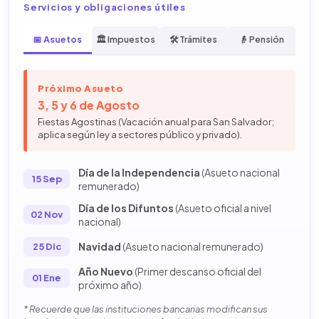
Servicios y obligaciones útiles
📅 Asuetos
🏛️ Impuestos
🛠️ Trámites
👴 Pensión
Próximo Asueto
3, 5 y 6 de Agosto
Fiestas Agostinas (Vacación anual para San Salvador;
aplica según ley a sectores público y privado).
Día de la Independencia
(Asueto nacional
15 Sep
remunerado)
Día de los Difuntos
(Asueto oficial a nivel
02 Nov
nacional)
Navidad
(Asueto nacional remunerado)
25 Dic
Año Nuevo
(Primer descanso oficial del
01 Ene
próximo año)
* Recuerde que las instituciones bancarias modifican sus