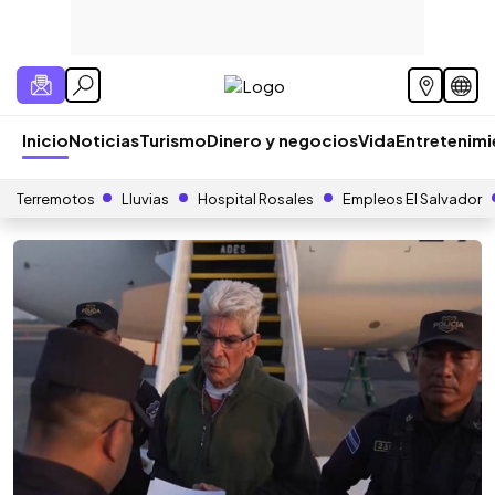
Inicio
Noticias
Turismo
Dinero y negocios
Vida
Entretenim
Terremotos
Lluvias
Hospital Rosales
Empleos El Salvador