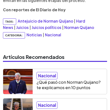
emitan en las siguientes etapas del proceso.
Con reportes de El Diario de Hoy
Antejuicio de Norman Quijano
|
Hard
TAGS:
News
|
Juicios
|
Juicios políticos
|
Norman Quijano
Noticias
|
Nacional
CATEGORIA:
Artículos Recomendados
Nacional
¿Qué pasó con Norman Quijano?
te explicamos en 10 puntos
Nacional