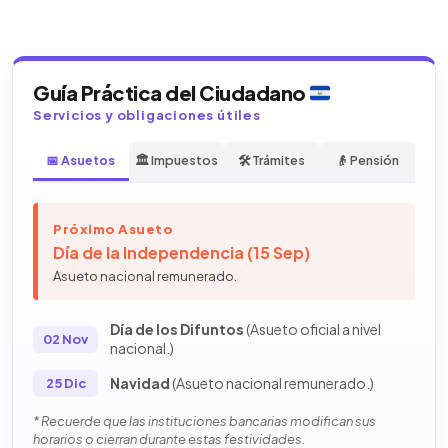
Guía Práctica del Ciudadano
Servicios y obligaciones útiles
📅 Asuetos
🏛️ Impuestos
🛠️ Trámites
👴 Pensión
Próximo Asueto
Día de la Independencia (15 Sep)
Asueto nacional remunerado.
Día de los Difuntos
(Asueto oficial a nivel
02 Nov
nacional.)
Navidad
(Asueto nacional remunerado.)
25 Dic
* Recuerde que las instituciones bancarias modifican sus
horarios o cierran durante estas festividades.