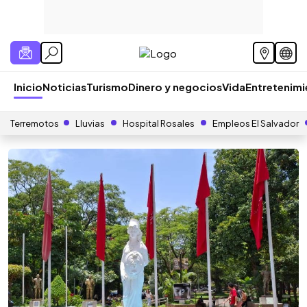
Inicio
Noticias
Turismo
Dinero y negocios
Vida
Entretenim
Terremotos
Lluvias
Hospital Rosales
Empleos El Salvador