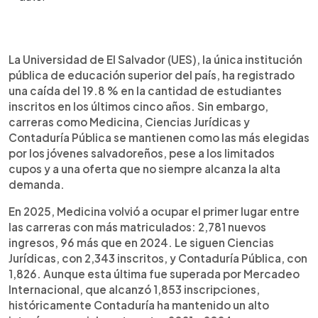
Resumen del artículo:
0:00
►
La Universidad de El Salvador ha registrado una
Escuchar artículo
La Universidad de El Salvador (UES), la única institución
baja del 19.8 % en inscripciones durante los
pública de educación superior del país, ha registrado
últimos cinco años, pero carreras como Medicina,
una caída del 19.8 % en la cantidad de estudiantes
Ciencias Jurídicas y Contaduría Pública siguen
inscritos en los últimos cinco años. Sin embargo,
siendo las más demandadas. En 2025, Medicina
carreras como Medicina, Ciencias Jurídicas y
lideró con 2,781 inscritos, a pesar de que la oferta
Contaduría Pública se mantienen como las más elegidas
fue de solo 200 cupos en la sede central. Por el
por los jóvenes salvadoreños, pese a los limitados
contrario, carreras como Estadística, Educación
cupos y a una oferta que no siempre alcanza la alta
Física y algunas especialidades médicas tuvieron
demanda.
muy poca demanda. También destaca la caída en
Periodismo, que pasó de 330 aspirantes en 2021
En 2025, Medicina volvió a ocupar el primer lugar entre
a solo 82 en 2025. La UES sigue enfrentando
las carreras con más matriculados: 2,781 nuevos
desafíos presupuestarios y de deserción
ingresos, 96 más que en 2024. Le siguen Ciencias
estudiantil.
Jurídicas, con 2,343 inscritos, y Contaduría Pública, con
1,826. Aunque esta última fue superada por Mercadeo
Internacional, que alcanzó 1,853 inscripciones,
históricamente Contaduría ha mantenido un alto