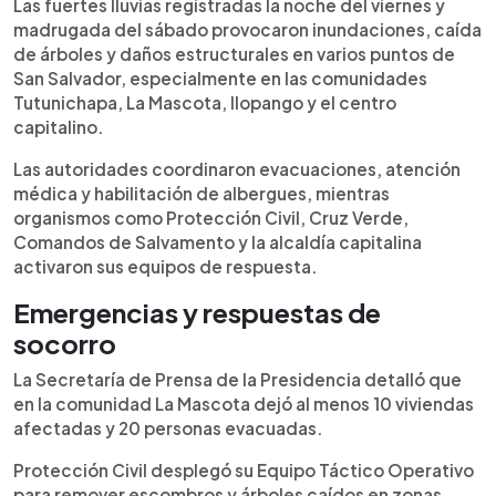
Las fuertes lluvias de la noche del viernes y
Escuchar artículo
Las fuertes lluvias registradas la noche del viernes y
madrugada del sábado causó inundaciones, caída
madrugada del sábado provocaron inundaciones, caída
de árboles y evacuaciones en distintos puntos de
de árboles y daños estructurales en varios puntos de
San Salvador, especialmente en comunidades
San Salvador, especialmente en las comunidades
como Tutunichapa, Ilopango y La Mascota.
Tutunichapa, La Mascota, Ilopango y el centro
Equipos de Protección Civil, Cruz Verde y
capitalino.
Comandos de Salvamento atendieron
emergencias, habilitaron albergues y brindaron
Las autoridades coordinaron evacuaciones, atención
asistencia médica. Usuarios en redes sociales
médica y habilitación de albergues, mientras
reportaron vehículos sumergidos, calles
organismos como Protección Civil, Cruz Verde,
colapsadas y daños en viviendas. El MARN advirtió
Comandos de Salvamento y la alcaldía capitalina
sobre el incremento del nivel del río Arenal
activaron sus equipos de respuesta.
Monserrat. Las autoridades recomiendan
mantenerse informados, evitar zonas inundadas y
Emergencias y respuestas de
preparar kits de emergencia para actuar con
socorro
rapidez ante nuevos eventos climáticos.
La Secretaría de Prensa de la Presidencia detalló que
en la comunidad La Mascota dejó al menos 10 viviendas
afectadas y 20 personas evacuadas.
Protección Civil desplegó su Equipo Táctico Operativo
para remover escombros y árboles caídos en zonas