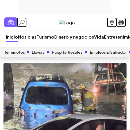
Inicio
Noticias
Turismo
Dinero y negocios
Vida
Entretenim
Terremotos
Lluvias
Hospital Rosales
Empleos El Salvador