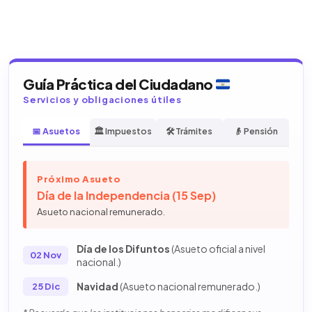
Guía Práctica del Ciudadano
Servicios y obligaciones útiles
📅 Asuetos
🏛️ Impuestos
🛠️ Trámites
👴 Pensión
Próximo Asueto
Día de la Independencia (15 Sep)
Asueto nacional remunerado.
Día de los Difuntos
(Asueto oficial a nivel
02 Nov
nacional.)
Navidad
(Asueto nacional remunerado.)
25 Dic