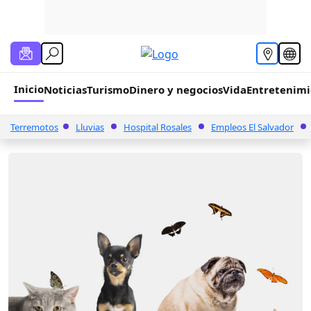
Inicio
Noticias
Turismo
Dinero y negocios
Vida
Entretenim
Terremotos
Lluvias
Hospital Rosales
Empleos El Salvador