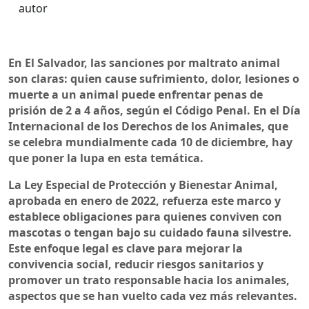
Resumen del artículo:
0:00
►
Escuchar artículo
En El Salvador, las sanciones por maltrato animal
En el Día Internacional de los Derechos de los
son claras: quien cause sufrimiento, dolor, lesiones o
Animales, se destaca que en El Salvador el
muerte a un animal puede enfrentar penas de
maltrato animal puede castigarse con penas de
2 a 4 años de prisión, según el Código Penal. La
prisión de 2 a 4 años, según el Código Penal. En el Día
Ley Especial de Protección y Bienestar Animal,
Internacional de los Derechos de los Animales, que
vigente desde 2022, reconoce a los animales
se celebra mundialmente cada 10 de diciembre, hay
como seres sensibles y prohíbe prácticas como
que poner la lupa en esta temática.
abandono, peleas, venta ilegal y tenencia
La Ley Especial de Protección y Bienestar Animal,
inadecuada de fauna silvestre. Además de
aprobada en enero de 2022, refuerza este marco y
sanciones económicas, el maltrato grave
puede inhabilitar al agresor para tener
establece obligaciones para quienes conviven con
mascotas. Las denuncias pueden presentarse
mascotas o tengan bajo su cuidado fauna silvestre.
ante el MAG, Medio Ambiente, la PNC o Fiscalía,
Este enfoque legal es clave para mejorar la
utilizando evidencia válida como fotos, videos o
convivencia social, reducir riesgos sanitarios y
testimonios.
promover un trato responsable hacia los animales,
aspectos que se han vuelto cada vez más relevantes.