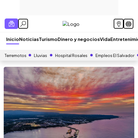
Inicio
Noticias
Turismo
Dinero y negocios
Vida
Entretenim
Terremotos
Lluvias
Hospital Rosales
Empleos El Salvador