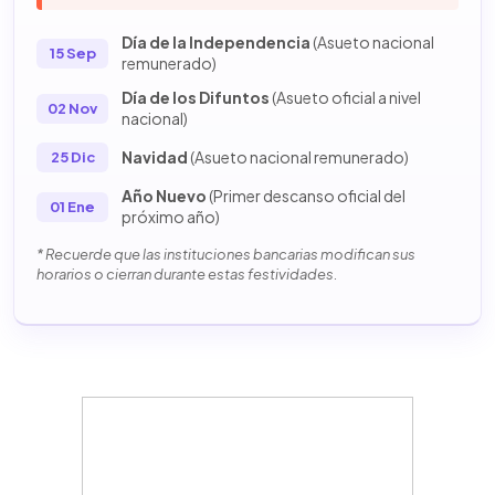
Día de la Independencia
(Asueto nacional
15 Sep
remunerado)
Día de los Difuntos
(Asueto oficial a nivel
02 Nov
nacional)
Navidad
(Asueto nacional remunerado)
25 Dic
Año Nuevo
(Primer descanso oficial del
01 Ene
próximo año)
* Recuerde que las instituciones bancarias modifican sus
horarios o cierran durante estas festividades.