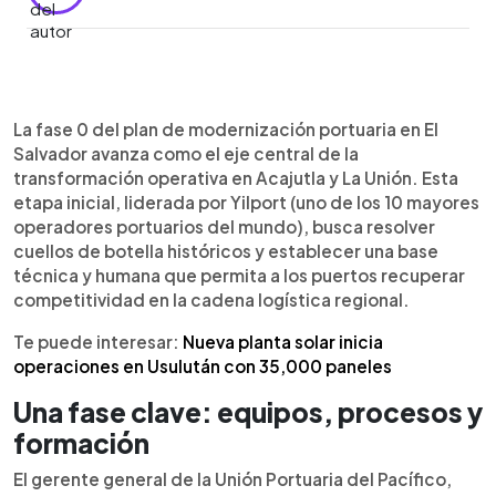
Resumen del artículo:
0:00
►
La fase 0 de modernización en los puertos de
Escuchar artículo
La fase 0 del plan de modernización portuaria en El
Acajutla y La Unión, liderada por Yilport, impulsa
Salvador avanza como el eje central de la
mejoras clave en procesos, capacitación y
transformación operativa en Acajutla y La Unión. Esta
renovación de equipos con una inversión de $52
etapa inicial, liderada por Yilport (uno de los 10 mayores
millones. Estas acciones permitieron eliminar la
operadores portuarios del mundo), busca resolver
congestión histórica, reducir costos y agilizar
cuellos de botella históricos y establecer una base
tiempos logísticos, pasando de 80 a 40 días en
técnica y humana que permita a los puertos recuperar
rutas desde Asia. El movimiento de carga creció
competitividad en la cadena logística regional.
alrededor del 15 %, mientras La Unión multiplicó su
actividad. La fase 0 sienta las bases para nuevas
Te puede interesar:
Nueva planta solar inicia
expansiones, incluida la construcción de un muelle
operaciones en Usulután con 35,000 paneles
de 510 metros en Acajutla, que triplicará su
Una fase clave: equipos, procesos y
capacidad para 2028 y fortalecerá la
competitividad regional.
formación
El gerente general de la Unión Portuaria del Pacífico,