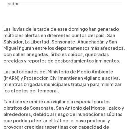
Resumen del artículo:
0:00
►
Las lluvias de este sábado en El Salvador han
Escuchar artículo
Las lluvias de la tarde de este domingo han generado
provocado inundaciones, crecidas de ríos y
múltiples alertas en diferentes puntos del país. San
afectaciones en varios puntos del país. El río
Salvador, La Libertad, Sonsonate, Ahuachapán y San
Arenal Monserrat, en San Salvador, alcanzó los
Miguel figuran entre los departamentos más afectados,
5.38 metros con tendencia a incrementar,
con calles anegadas, árboles caídos, quebradas
mientras que se cerró el paso en calle La Sabana
crecidas y reportes de desbordamientos inminentes.
por el desborde de una quebrada. También hay
vigilancia por posibles inundaciones súbitas en
Las autoridades del Ministerio de Medio Ambiente
Sonsonate, Izalco y San Antonio del Monte.
(MARN) y Protección Civil mantienen vigilancia activa,
Equipos municipales trabajan en limpieza de
mientras brigadas municipales trabajan para minimizar
tragantes en la Zona Rosa. Protección Civil
los efectos del temporal.
mantiene alerta verde y recomienda precaución,
especialmente en zonas de riesgo, y estar
También se emitió una vigilancia especial para los
atentos a canales oficiales de información
distritos de Sonsonate, San Antonio del Monte, Izalco y
climática.
alrededores, debido al riesgo de inundaciones súbitas
que podrían afectar el tráfico, el paso peatonal y
provocar crecidas repentinas con capacidad de