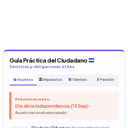
Guía Práctica del Ciudadano
Servicios y obligaciones útiles
📅 Asuetos
🏛️ Impuestos
🛠️ Trámites
👴 Pensión
Próximo Asueto
Día de la Independencia (15 Sep)
Asueto nacional remunerado.
Día de los Difuntos
(Asueto oficial a nivel