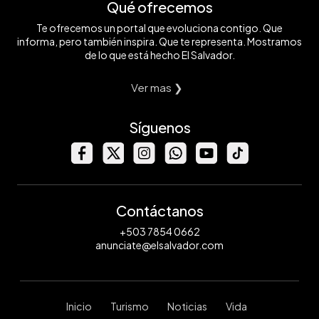
Qué ofrecemos
Te ofrecemos un portal que evoluciona contigo. Que
informa, pero también inspira. Que te representa. Mostramos
de lo que está hecho El Salvador.
Ver mas ❯
Síguenos
Contáctanos
+503 7854 0662
anunciate@elsalvador.com
Inicio
Turismo
Noticias
Vida