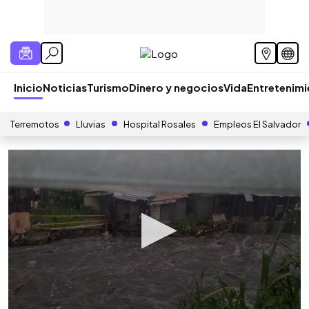
Inicio
Noticias
Turismo
Dinero y negocios
Vida
Entretenim
Terremotos
Lluvias
Hospital Rosales
Empleos El Salvador