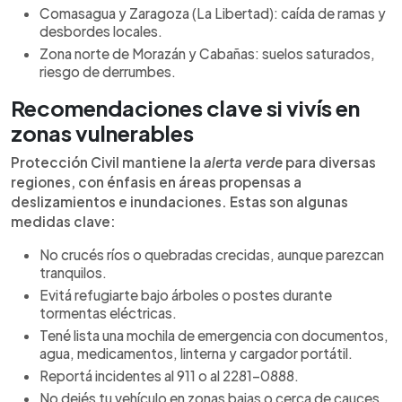
Comasagua y Zaragoza (La Libertad): caída de ramas y
desbordes locales.
Zona norte de Morazán y Cabañas: suelos saturados,
riesgo de derrumbes.
Recomendaciones clave si vivís en
zonas vulnerables
Protección Civil mantiene la
alerta verde
para diversas
regiones, con énfasis en áreas propensas a
deslizamientos e inundaciones. Estas son algunas
medidas clave:
No crucés ríos o quebradas crecidas, aunque parezcan
tranquilos.
Evitá refugiarte bajo árboles o postes durante
tormentas eléctricas.
Tené lista una mochila de emergencia con documentos,
agua, medicamentos, linterna y cargador portátil.
Reportá incidentes al 911 o al 2281-0888.
No dejés tu vehículo en zonas bajas o cerca de cauces.