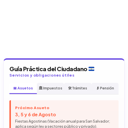
Guía Práctica del Ciudadano
Servicios y obligaciones útiles
📅 Asuetos
🏛️ Impuestos
🛠️ Trámites
👴 Pensión
Próximo Asueto
3, 5 y 6 de Agosto
Fiestas Agostinas (Vacación anual para San Salvador;
aplica según ley a sectores público y privado).