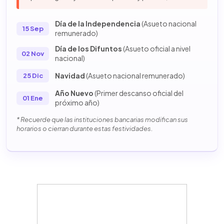
Día de la Independencia
(Asueto nacional
15 Sep
remunerado)
Día de los Difuntos
(Asueto oficial a nivel
02 Nov
nacional)
Navidad
(Asueto nacional remunerado)
25 Dic
Año Nuevo
(Primer descanso oficial del
01 Ene
próximo año)
* Recuerde que las instituciones bancarias modifican sus
horarios o cierran durante estas festividades.