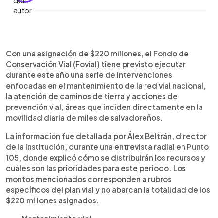
Resumen del artículo:
0:00
►
El Fondo de Conservación Vial (Fovial) cuenta
Escuchar artículo
Con una asignación de $220 millones, el Fondo de
este año con un presupuesto de $220 millones,
Conservación Vial (Fovial) tiene previsto ejecutar
destinado al mantenimiento de calles, la atención
durante este año una serie de intervenciones
de caminos rurales y acciones de prevención vial.
enfocadas en el mantenimiento de la red vial nacional,
Según explicó su director, Álex Beltrán, en una
la atención de caminos de tierra y acciones de
entrevista radial en Punto 105, cerca de $60
prevención vial, áreas que inciden directamente en la
millones se invertirán en mantenimiento vial, $31
movilidad diaria de miles de salvadoreños.
millones en calles de tierra propensas a
deslizamientos y $6 millones en señalización y
La información fue detallada por Álex Beltrán, director
prevención. Estos montos corresponden a
de la institución, durante una entrevista radial en Punto
algunos de los principales rubros del plan anual y
105, donde explicó cómo se distribuirán los recursos y
no representan la totalidad del presupuesto, que
cuáles son las prioridades para este periodo. Los
también incluye puentes, obras de paso y
montos mencionados corresponden a rubros
atención de emergencias.
específicos del plan vial y no abarcan la totalidad de los
$220 millones asignados.