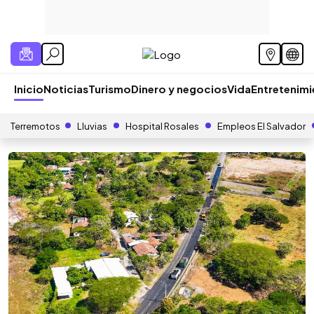
Inicio
Noticias
Turismo
Dinero y negocios
Vida
Entretenim
Terremotos
Lluvias
Hospital Rosales
Empleos El Salvador