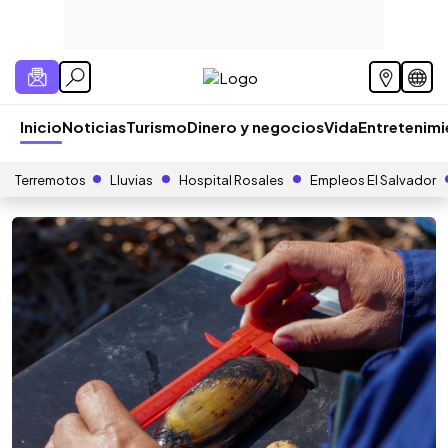
Inicio
Noticias
Turismo
Dinero y negocios
Vida
Entretenim
Terremotos
Lluvias
Hospital Rosales
Empleos El Salvador