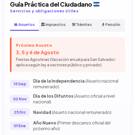
Guía Práctica del Ciudadano
Servicios y obligaciones útiles
📅 Asuetos
🏛️ Impuestos
🛠️ Trámites
👴 Pensión
Próximo Asueto
3, 5 y 6 de Agosto
Fiestas Agostinas (Vacación anual para San Salvador;
aplica según ley a sectores público y privado).
Día de la Independencia
(Asueto nacional
15 Sep
remunerado)
Día de los Difuntos
(Asueto oficial a nivel
02 Nov
nacional)
Navidad
(Asueto nacional remunerado)
25 Dic
Año Nuevo
(Primer descanso oficial del
01 Ene
próximo año)