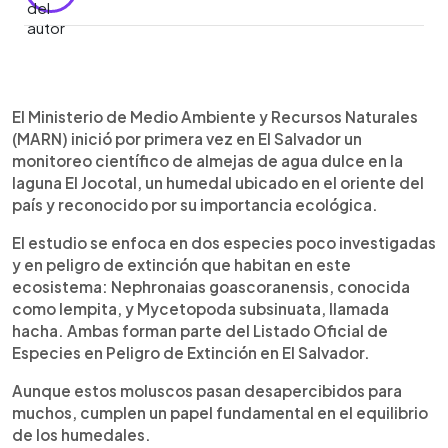
Resumen del artículo:
0:00
►
El Ministerio de Medio Ambiente y Recursos
Escuchar artículo
El Ministerio de Medio Ambiente y Recursos Naturales
Naturales (MARN) inició por primera vez en El
(MARN) inició por primera vez en El Salvador un
Salvador un monitoreo científico de almejas de
monitoreo científico de almejas de agua dulce en la
agua dulce en la laguna El Jocotal. El estudio se
laguna El Jocotal, un humedal ubicado en el oriente del
enfoca en dos especies poco investigadas y en
país y reconocido por su importancia ecológica.
peligro de extinción: Nephronaias goascoranensis
(lempita) y Mycetopoda subsinuata (hacha). Los
El estudio se enfoca en dos especies poco investigadas
investigadores extraen, miden y marcan cada
y en peligro de extinción que habitan en este
ejemplar para analizar su crecimiento, longevidad
ecosistema: Nephronaias goascoranensis, conocida
y comportamiento poblacional. También se
como lempita, y Mycetopoda subsinuata, llamada
realizan análisis de la calidad del agua, que
hacha. Ambas forman parte del Listado Oficial de
presenta niveles adecuados de oxígeno. Este
Especies en Peligro de Extinción en El Salvador.
trabajo dará paso al Programa Nacional de
Conservación de Bivalvos Continentales, con
Aunque estos moluscos pasan desapercibidos para
investigación, rescate en época seca y educación
muchos, cumplen un papel fundamental en el equilibrio
ambiental para proteger estos moluscos y los
de los humedales.