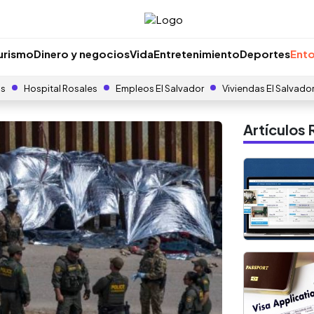
urismo
Dinero y negocios
Vida
Entretenimiento
Deportes
Ento
as
Hospital Rosales
Empleos El Salvador
Viviendas El Salvado
Artículo