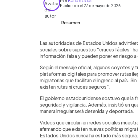
Por
Karla Rodas
Publicado el 27 de mayo de 2026
Resumen
Resumen del artículo:
0:00
Facebook
Twitter
►
Estados Unidos advirtió sobre videos 
Escuchar artículo
Las autoridades de Estados Unidos advirtier
promueven supuestos “cruces fáciles”
sociales sobre supuestos “cruces fáciles” ha
autoridades, traficantes de personas
información falsa y pueden poner en riesgo a 
al asegurar que existen nuevas polític
Según el mensaje oficial, algunos coyotes y t
ingresar de manera irregular. El gobie
plataformas digitales para promover rutas ile
frontera mantiene estrictas medidas d
migratorias que facilitan el ingreso al país. 
que cualquier persona que intente cru
existen rutas ni cruces seguros”.
deportada. Además, alertó sobre los r
de personas, que suelen aprovechar
El gobierno estadounidense sostuvo que la f
engañosas difundidas principalmente a
seguridad y vigilancia. Además, insistió en qu
mensajes virales.
manera irregular será detenida y deportada.
Videos que circulan en redes sociales muest
afirmando que existen nuevas políticas migrat
Estados Unidos nunca ha estado más segura. 