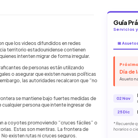
Guía Pr
Servicios 
WhatsApp
Copiar link
que circulan en redes sociales y que
on que los videos difundidos en redes
📅 Asueto
 hacia ese país. Según las
cia territorio estadounidense contienen
 y coyotes difunden información falsa
quienes intenten migrar de forma irregular.
as migratorias o rutas seguras para
Próximo
raficantes de personas están utilizando
rno estadounidense reiteró que la
Día de 
gales o asegurar que existen nuevas políticas
e seguridad y vigilancia, y aseguró
Asueto n
Sin embargo, las autoridades recalcaron que “no
zar ilegalmente será detenida y
iesgos de confiar en redes de tráfico
se de migrantes con promesas
rontera se mantiene bajo fuertes medidas de
02 Nov
 través de plataformas digitales y
e cualquier persona que intente ingresar de
25 Dic
ran a coyotes promoviendo “cruces fáciles” o
* Recuerde qu
orias. Estas son mentiras. La frontera de
horarios o ci
No existen rutas ni cruces seguros.