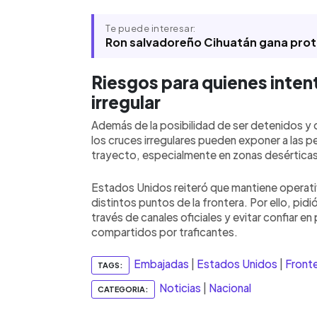
Te puede interesar:
Ron salvadoreño Cihuatán gana prota
Riesgos para quienes inten
irregular
Además de la posibilidad de ser detenidos y
los cruces irregulares pueden exponer a las p
trayecto, especialmente en zonas desérticas 
Estados Unidos reiteró que mantiene operativ
distintos puntos de la frontera. Por ello, pid
través de canales oficiales y evitar confiar en
compartidos por traficantes.
Embajadas
|
Estados Unidos
|
Front
TAGS:
Noticias
|
Nacional
CATEGORIA: