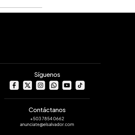
Síguenos
Contáctanos
+503 7854 0662
anunciate@elsalvador.com