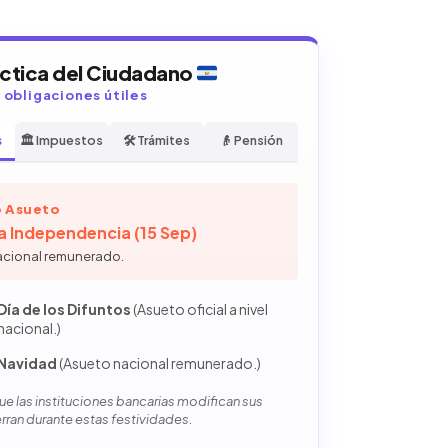
áctica del Ciudadano
y obligaciones útiles
s
🏛️ Impuestos
🛠️ Trámites
👴 Pensión
 Asueto
la Independencia (15 Sep)
acional remunerado.
Día de los Difuntos
(Asueto oficial a nivel
nacional.)
Navidad
(Asueto nacional remunerado.)
e las instituciones bancarias modifican sus
erran durante estas festividades.