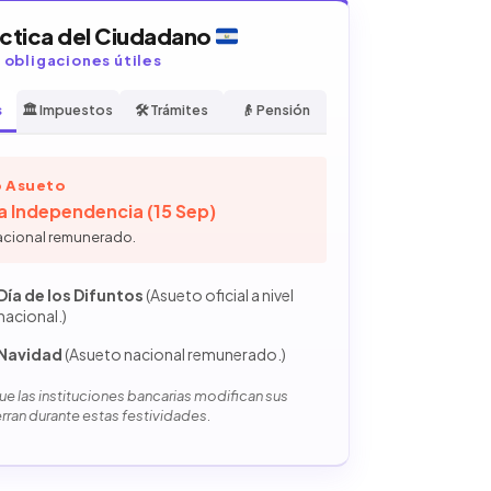
áctica del Ciudadano
y obligaciones útiles
s
🏛️ Impuestos
🛠️ Trámites
👴 Pensión
 Asueto
la Independencia (15 Sep)
acional remunerado.
Día de los Difuntos
(Asueto oficial a nivel
nacional.)
Navidad
(Asueto nacional remunerado.)
e las instituciones bancarias modifican sus
erran durante estas festividades.