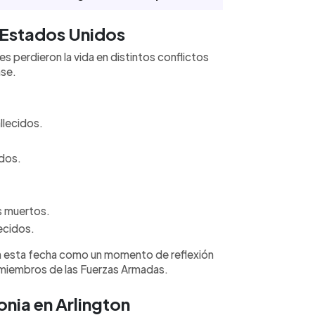
 Estados Unidos
s perdieron la vida en distintos conflictos
nse.
llecidos.
idos.
es muertos.
ecidos.
n esta fecha como un momento de reflexión
s miembros de las Fuerzas Armadas.
nia en Arlington