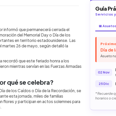
Guía Pr
Servicios 
WhatsApp
Copiar link
📅 Asueto
 Salvador anunció que permanecerá
or informó que permanecerá cerrada el
a la conmemoración del Memorial Day
oración del Memorial Day o Día de los
 dedicada a honrar a los militares
rtantes en territorio estadounidense. Las
Próximo
o. Los servicios consulares y
el martes 26 de mayo, según detalló la
Día de 
martes 26 de mayo. El Memorial Day
 mayo y es una de las tradiciones
Asueto n
da recordó que este feriado honra a los
 Durante la jornada se realizan
ron mientras servían en las Fuerzas Armadas
sitas a cementerios en memoria de
os.
02 Nov
or qué se celebra?
25 Dic
ía de los Caídos o Día de la Recordación, se
* Recuerde qu
ante esta jornada, miles de familias
horarios o ci
 flores y participan en actos solemnes para
.