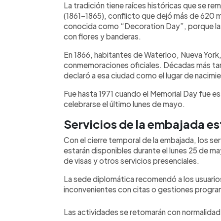
La tradición tiene raíces históricas que se re
(1861-1865), conflicto que dejó más de 620 mi
conocida como “Decoration Day”, porque la
con flores y banderas.
En 1866, habitantes de Waterloo, Nueva York, 
conmemoraciones oficiales. Décadas más tar
declaró a esa ciudad como el lugar de nacimie
Fue hasta 1971 cuando el Memorial Day fue e
celebrarse el último lunes de mayo.
Servicios de la embajada e
Con el cierre temporal de la embajada, los se
estarán disponibles durante el lunes 25 de ma
de visas y otros servicios presenciales.
La sede diplomática recomendó a los usuarios
inconvenientes con citas o gestiones progr
Las actividades se retomarán con normalidad