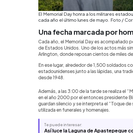
El Memorial Day honra a los militares estado
cada año el último lunes de mayo. Foto / Cor
Una fecha marcada por home
Cada año, el Memorial Day es acompañado por
de Estados Unidos. Uno de los actos más sim
Arlington, donde reposan cientos de miles de m
En ese lugar, alrededor de 1,500 soldados c
estadounidenses junto a las lápidas, una trad
desde 1948.
Además, a las 3:00 de la tarde se realiza el
en el año 2000 por el entonces presidente B
guardan silencio y se interpreta el “Toque de 
utilizada en funerales y homenajes.
Te puede interesar:
Así luce la Laguna de Apastepeque co