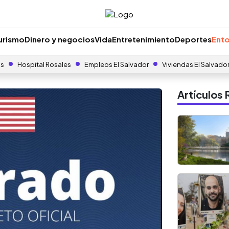
urismo
Dinero y negocios
Vida
Entretenimiento
Deportes
Ento
as
Hospital Rosales
Empleos El Salvador
Viviendas El Salvado
Artículo