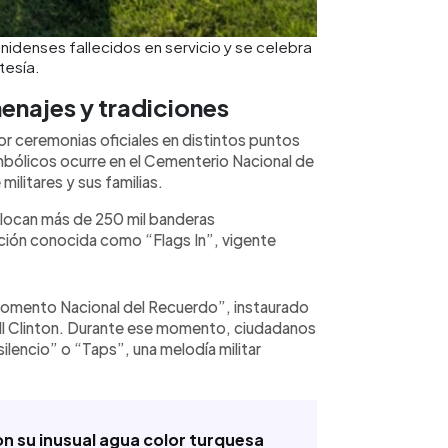
unidenses fallecidos en servicio y se celebra
tesía.
najes y tradiciones
 ceremonias oficiales en distintos puntos
bólicos ocurre en el Cementerio Nacional de
ilitares y sus familias.
olocan más de 250 mil banderas
ición conocida como “Flags In”, vigente
 “Momento Nacional del Recuerdo”, instaurado
ill Clinton. Durante ese momento, ciudadanos
silencio” o “Taps”, una melodía militar
n su inusual agua color turquesa