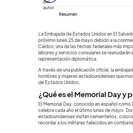
Resumen
Resumen del artículo:
0:00
Facebook
Twitter
►
La Embajada de Estados Unidos en El
Escuchar artículo
La Embajada de Estados Unidos en El Salvad
cerrada el lunes 25 de mayo debido 
próximo lunes 25 de mayo debido a la conmem
o Día de los Caídos, una fecha federal
Caídos, una de las fechas federales más impo
estadounidenses fallecidos en servici
labores y servicios consulares se reanudarán 
administrativos serán reanudados el 
representación diplomática.
se celebra cada año el último lunes de
A través de una publicación oficial, la embaja
patrióticas más importantes de EE.UU.
hombres y mujeres estadounidenses que murie
homenajes, ceremonias militares y vi
de Estados Unidos.
quienes murieron en conflictos armad
¿Qué es el Memorial Day y p
El Memorial Day, conocido en español como D
celebra cada año el último lunes de mayo. Dur
estadounidenses visitan cementerios, colocan
recordar a los militares fallecidos en combate