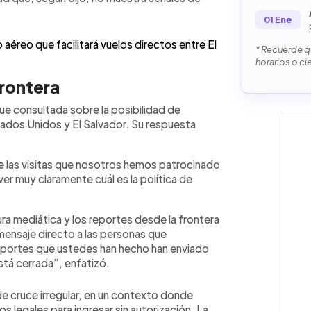
01 Ene
 aéreo que facilitará vuelos directos entre El
* Recuerde qu
horarios o ci
frontera
ue consultada sobre la posibilidad de
tados Unidos y El Salvador. Su respuesta
ue las visitas que nosotros hemos patrocinado
ver muy claramente cuál es la política de
.
ura mediática y los reportes desde la frontera
 mensaje directo a las personas que
reportes que ustedes han hecho han enviado
stá cerrada”, enfatizó.
e cruce irregular, en un contexto donde
s legales para ingresar sin autorización. La