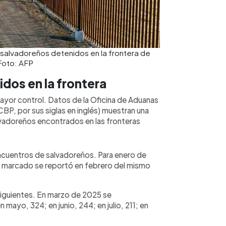
 salvadoreños detenidos en la frontera de
 Foto: AFP
dos en la frontera
 mayor control. Datos de la Oficina de Aduanas
BP, por sus siglas en inglés) muestran una
alvadoreños encontrados en las fronteras
ncuentros de salvadoreños. Para enero de
ás marcado se reportó en febrero del mismo
iguientes. En marzo de 2025 se
n mayo, 324; en junio, 244; en julio, 211; en