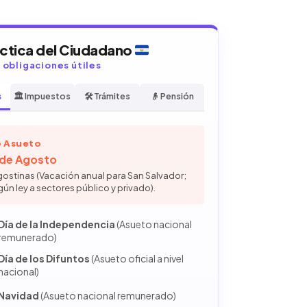
áctica del Ciudadano
y obligaciones útiles
s
🏛️ Impuestos
🛠️ Trámites
👴 Pensión
 Asueto
6 de Agosto
gostinas (Vacación anual para San Salvador;
gún ley a sectores público y privado).
Día de la Independencia
(Asueto nacional
remunerado)
Día de los Difuntos
(Asueto oficial a nivel
nacional)
Navidad
(Asueto nacional remunerado)