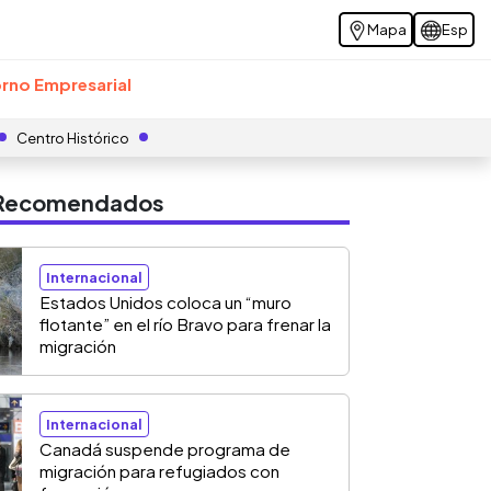
Mapa
Esp
rno Empresarial
Centro Histórico
s Recomendados
Internacional
Estados Unidos coloca un “muro
flotante” en el río Bravo para frenar la
migración
Internacional
Canadá suspende programa de
migración para refugiados con