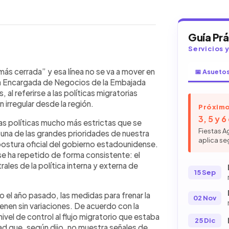
Guía Pr
Servicios 
WhatsApp
Copiar link
alvador reiteró que la política
s cerrada” y esa línea no se va a mover en
📅 Asueto
estricta y que la frontera
ró la Encargada de Negocios de la Embajada
previsión de cambios. La Encargada
al referirse a las políticas migratorias
 el control del flujo migratorio
 irregular desde la región.
Próximo
de la actual administración. Datos
3, 5 y 
as políticas mucho más estrictas que se
ión en el número de salvadoreños
Fiestas A
 una de las grandes prioridades de nuestra
imo año fiscal. La diplomática
aplica se
 postura oficial del gobierno estadounidense.
e con el gobierno salvadoreño y llamó
e ha repetido de forma consistente: el
a optar por la autodeportación. Sobre
ales de la política interna y externa de
ntergubernamental.
15 Sep
 el año pasado, las medidas para frenar la
02 Nov
ienen sin variaciones. De acuerdo con la
nivel de control al flujo migratorio que estaba
25 Dic
ad que, según dijo, no muestra señales de