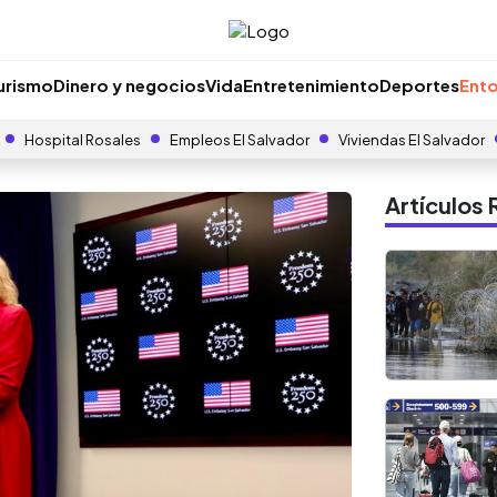
urismo
Dinero y negocios
Vida
Entretenimiento
Deportes
Ento
Hospital Rosales
Empleos El Salvador
Viviendas El Salvador
Artículo