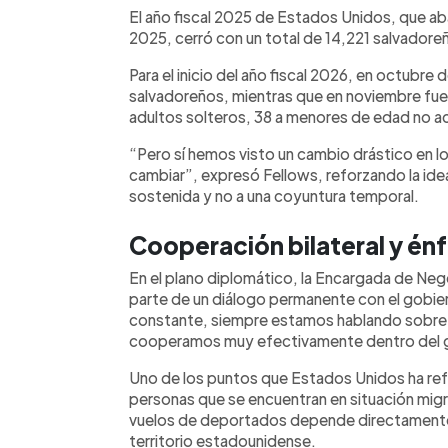
El año fiscal 2025 de Estados Unidos, que 
2025, cerró con un total de 14,221 salvadoreñ
Para el inicio del año fiscal 2026, en octubre
salvadoreños, mientras que en noviembre fue
adultos solteros, 38 a menores de edad no a
“Pero sí hemos visto un cambio drástico en l
cambiar”, expresó Fellows, reforzando la idea
sostenida y no a una coyuntura temporal.
Cooperación bilateral y én
En el plano diplomático, la Encargada de Neg
parte de un diálogo permanente con el gobie
constante, siempre estamos hablando sobre 
cooperamos muy efectivamente dentro del gob
Uno de los puntos que Estados Unidos ha ref
personas que se encuentran en situación migra
vuelos de deportados depende directamente
territorio estadounidense.