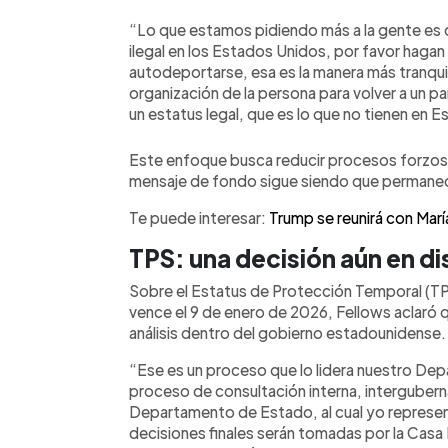
“Lo que estamos pidiendo más a la gente es 
ilegal en los Estados Unidos, por favor haga
autodeportarse, esa es la manera más tranqui
organización de la persona para volver a un pa
un estatus legal, que es lo que no tienen en 
Este enfoque busca reducir procesos forzoso
mensaje de fondo sigue siendo que permanecer
Te puede interesar:
Trump se reunirá con Mar
TPS: una decisión aún en d
Sobre el Estatus de Protección Temporal (TP
vence el 9 de enero de 2026, Fellows aclaró 
análisis dentro del gobierno estadounidense.
“Ese es un proceso que lo lidera nuestro De
proceso de consultación interna, interguberna
Departamento de Estado, al cual yo represen
decisiones finales serán tomadas por la Cas