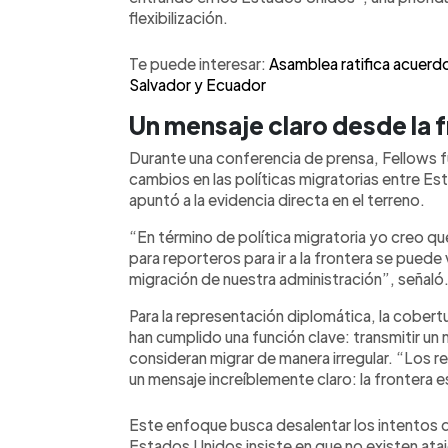
flexibilización.
Te puede interesar:
Asamblea ratifica acuerdo
Salvador y Ecuador
Un mensaje claro desde la 
Durante una conferencia de prensa, Fellows f
cambios en las políticas migratorias entre Es
apuntó a la evidencia directa en el terreno.
“En término de política migratoria yo creo q
para reporteros para ir a la frontera se puede 
migración de nuestra administración”, señaló
Para la representación diplomática, la cobert
han cumplido una función clave: transmitir un
consideran migrar de manera irregular. “Los 
un mensaje increíblemente claro: la frontera e
Este enfoque busca desalentar los intentos d
Estados Unidos insiste en que no existen atajo