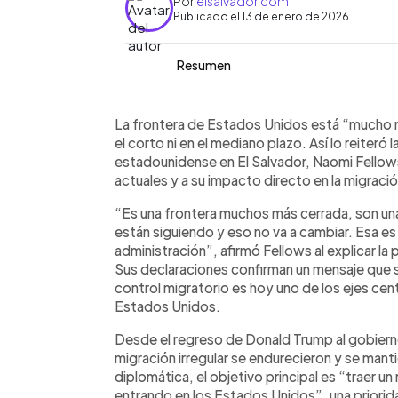
Por
elsalvador.com
Publicado el 13 de enero de 2026
Resumen
Resumen del artículo:
0:00
Facebook
Twitter
►
La Embajada de Estados Unidos en El S
Escuchar artículo
La frontera de Estados Unidos está “mucho má
migratoria estadounidense es hoy más 
el corto ni en el mediano plazo. Así lo reite
permanece “mucho más cerrada”, sin 
estadounidense en El Salvador, Naomi Fellows, 
de Negocios, Naomi Fellows, señaló que
actuales y a su impacto directo en la migración
irregular es una prioridad permanente 
“Es una frontera muchos más cerrada, son un
oficiales muestran una fuerte reducc
están siguiendo y eso no va a cambiar. Esa es
detenidos en la frontera durante el últ
administración”, afirmó Fellows al explicar la
confirmó que existe diálogo constant
Sus declaraciones confirman un mensaje que s
a las personas en situación irregular 
control migratorio es hoy uno de los ejes centr
el TPS, indicó que sigue en análisis i
Estados Unidos.
Desde el regreso de Donald Trump al gobierno
migración irregular se endurecieron y se mant
diplomática, el objetivo principal es “traer un 
entrando en los Estados Unidos”, una priorid