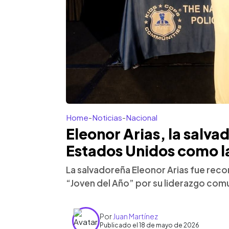
Home
-
Noticias
-
Nacional
Eleonor Arias, la salv
Estados Unidos como la
La salvadoreña Eleonor Arias fue re
“Joven del Año” por su liderazgo comu
Por
Juan Martínez
Publicado el 18 de mayo de 2026