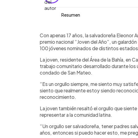
Resumen
Resumen del artículo:
0:00
Facebook
Twitter
►
Eleonor Arias, una joven salvadoreña d
Escuchar artículo
Con apenas 17 años, la salvadoreña Eleonor A
Bahía, fue reconocida en Washington 
premio nacional “Joven del Año”, un galardó
del Año” entre más de 100 nominados
100 jóvenes nominados de distintos estados 
destacó por su liderazgo y trabajo co
La joven, residente del Área de la Bahía, en Ca
años en organizaciones juveniles de
trabajo comunitario desarrollado durante los 
recientemente fue nombrada “Joven Lí
condado de San Mateo.
ceremonia también participó cantando
aseguró sentirse orgullosa de represe
“Es un orgullo siempre, me siento muy satisf
que continuará apoyando actividades 
siento que realmente estoy siendo reconocida
su comunidad.
reconocimiento.
La joven también resaltó el orgullo que siente
representar a la comunidad latina.
“Un orgullo ser salvadoreña, tener padres sal
años, entonces si puedo hacer esto, me pre