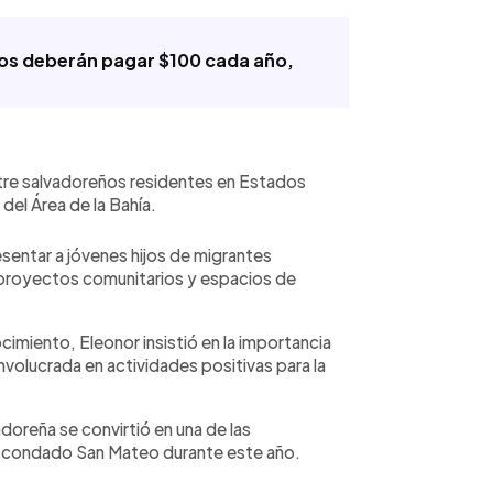
idos deberán pagar $100 cada año,
ntre salvadoreños residentes en Estados
del Área de la Bahía.
sentar a jóvenes hijos de migrantes
 proyectos comunitarios y espacios de
ocimiento, Eleonor insistió en la importancia
olucrada en actividades positivas para la
doreña se convirtió en una de las
l condado San Mateo durante este año.