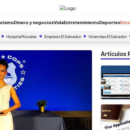
urismo
Dinero y negocios
Vida
Entretenimiento
Deportes
Ento
Hospital Rosales
Empleos El Salvador
Viviendas El Salvador
Artículo