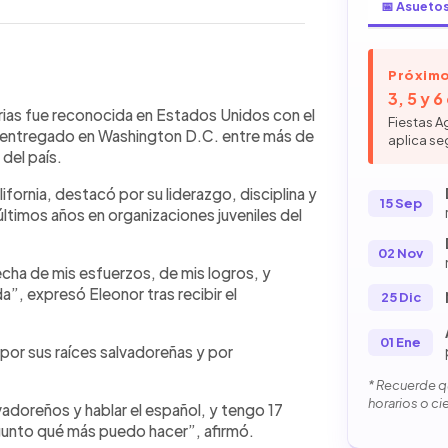
📅 Asueto
Próximo
WhatsApp
Copiar link
3, 5 y 
e 17 años residente del Área de la
rias fue reconocida en Estados Unidos con el
Fiestas A
D.C. con el premio nacional “Joven
n entregado en Washington D.C. entre más de
aplica se
 de Estados Unidos. La adolescente
del país.
munitario desarrollado durante cinco
lifornia, destacó por su liderazgo, disciplina y
l condado San Mateo. Además,
15 Sep
últimos años en organizaciones juveniles del
der de California”. Durante la
, una de sus pasiones. Eleonor
02 Nov
ntar sus raíces salvadoreñas y afirmó
echa de mis esfuerzos, de mis logros, y
comunitarias y espacios juveniles en
”, expresó Eleonor tras recibir el
25 Dic
01 Ene
 por sus raíces salvadoreñas y por
* Recuerde qu
horarios o ci
vadoreños y hablar el español, y tengo 17
gunto qué más puedo hacer”, afirmó.