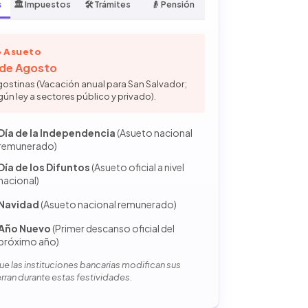
s
🏛️ Impuestos
🛠️ Trámites
👴 Pensión
 Asueto
6 de Agosto
gostinas (Vacación anual para San Salvador;
gún ley a sectores público y privado).
Día de la Independencia
(Asueto nacional
remunerado)
Día de los Difuntos
(Asueto oficial a nivel
nacional)
Navidad
(Asueto nacional remunerado)
Año Nuevo
(Primer descanso oficial del
próximo año)
e las instituciones bancarias modifican sus
erran durante estas festividades.