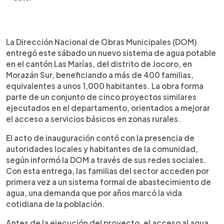
Resumen del artículo:
0:00
►
La Dirección Nacional de Obras Municipales
Escuchar artículo
La Dirección Nacional de Obras Municipales (DOM)
entregó un nuevo sistema de agua potable en el
entregó este sábado un nuevo sistema de agua potable
cantón Las Marías, distrito de Jocoro, Morazán
en el cantón Las Marías, del distrito de Jocoro, en
Sur, beneficiando a más de 400 familias,
Morazán Sur, beneficiando a más de 400 familias,
equivalentes a unos 1,000 habitantes. La obra
equivalentes a unos 1,000 habitantes. La obra forma
responde a una necesidad histórica, ya que antes
parte de un conjunto de cinco proyectos similares
las comunidades se abastecían mediante pozos,
ejecutados en el departamento, orientados a mejorar
ríos o la compra de agua para consumo
el acceso a servicios básicos en zonas rurales.
doméstico y actividades agrícolas. Este proyecto
forma parte de cinco sistemas de agua potable
El acto de inauguración contó con la presencia de
ya entregados por la DOM en Morazán. A nivel
autoridades locales y habitantes de la comunidad,
nacional, la institución reporta 15 proyectos
según informó la DOM a través de sus redes sociales.
finalizados y 33 más en ejecución.
Con esta entrega, las familias del sector acceden por
primera vez a un sistema formal de abastecimiento de
agua, una demanda que por años marcó la vida
cotidiana de la población.
Antes de la ejecución del proyecto, el acceso al agua