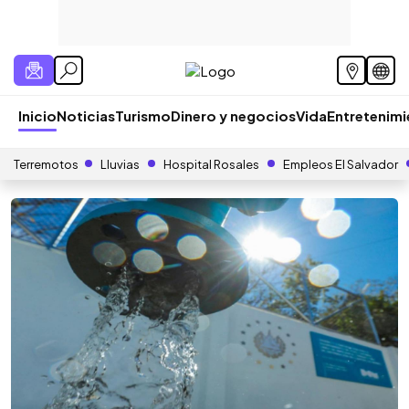
Inicio
Noticias
Turismo
Dinero y negocios
Vida
Entretenim
Terremotos
Lluvias
Hospital Rosales
Empleos El Salvador