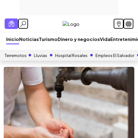
Inicio
Noticias
Turismo
Dinero y negocios
Vida
Entretenim
Terremotos
Lluvias
Hospital Rosales
Empleos El Salvador