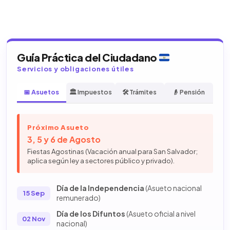
Guía Práctica del Ciudadano
Servicios y obligaciones útiles
📅 Asuetos
🏛️ Impuestos
🛠️ Trámites
👴 Pensión
Próximo Asueto
3, 5 y 6 de Agosto
Fiestas Agostinas (Vacación anual para San Salvador;
aplica según ley a sectores público y privado).
Día de la Independencia
(Asueto nacional
15 Sep
remunerado)
Día de los Difuntos
(Asueto oficial a nivel
02 Nov
nacional)