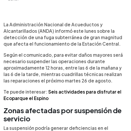
Resumen del artículo:
0:00
►
ANDA anunció la suspensión temporal de
Escuchar artículo
La Administración Nacional de Acueductos y
operaciones en la Estación Central debido a una
Alcantarillados (ANDA) informó este lunes sobre la
fuga subterránea de gran magnitud detectada
detección de una fuga subterránea de gran magnitud
este lunes. La medida se aplicará por unas 12
que afecta el funcionamiento de la Estación Central.
horas el martes 26 de agosto, mientras cuadrillas
técnicas realizan reparaciones para evitar daños
Según el comunicado, para evitar daños mayores será
mayores. El servicio de agua potable podría verse
necesario suspender las operaciones durante
afectado en zonas como Mejicanos, Miralvalle,
aproximadamente 12 horas, entre las 6 de la mañana y
Escalón, San Benito, Bulevar Los Próceres,
las 6 de la tarde, mientras cuadrillas técnicas realizan
alrededores del Estadio Cuscatlán, Santa Tecla,
las reparaciones el próximo martes 26 de agosto.
Zaragoza y San José Villanueva. La institución
recordó que la población puede solicitar pipas de
Te puede interesar:
Seis actividades para disfrutar el
agua a través del Call Center 915 o WhatsApp
Ecoparque el Espino
7838-1462.
Zonas afectadas por suspensión de
servicio
La suspensión podría generar deficiencias en el