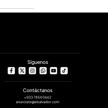
Síguenos
Contáctanos
+503 7854 0662
anunciate@elsalvador.com