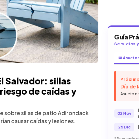
Guía Pr
Servicios 
📅 Asueto
 Salvador: sillas
Próximo
Día de 
 riesgo de caídas y
Asueto n
e sobre sillas de patio Adirondack
02 Nov
rían causar caídas y lesiones.
25 Dic
* Recuerde qu