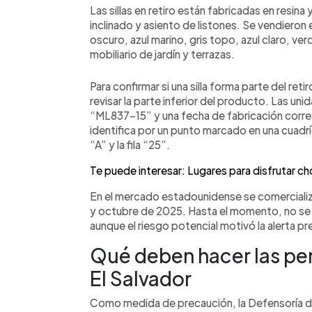
Las sillas en retiro están fabricadas en resin
inclinado y asiento de listones. Se vendieron e
oscuro, azul marino, gris topo, azul claro, v
mobiliario de jardín y terrazas.
Para confirmar si una silla forma parte del re
revisar la parte inferior del producto. Las u
“ML837-15” y una fecha de fabricación corr
identifica por un punto marcado en una cuadrí
“A” y la fila “25”.
Te puede interesar: Lugares para disfrutar ch
En el mercado estadounidense se comerciali
y octubre de 2025. Hasta el momento, no se 
aunque el riesgo potencial motivó la alerta pr
Qué deben hacer las pe
El Salvador
Como medida de precaución, la Defensoría d