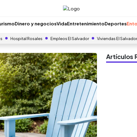
urismo
Dinero y negocios
Vida
Entretenimiento
Deportes
Ento
as
Hospital Rosales
Empleos El Salvador
Viviendas El Salvado
Artículo