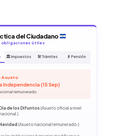
áctica del Ciudadano
y obligaciones útiles
s
🏛️ Impuestos
🛠️ Trámites
👴 Pensión
 Asueto
la Independencia (15 Sep)
acional remunerado.
Día de los Difuntos
(Asueto oficial a nivel
nacional.)
Navidad
(Asueto nacional remunerado.)
e las instituciones bancarias modifican sus