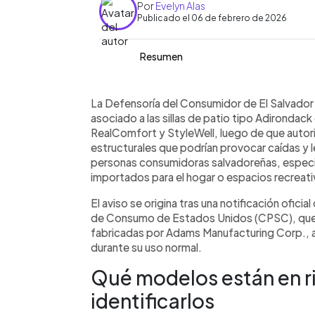
Por
Evelyn Alas
Publicado el 06 de febrero de 2026
Resumen
Resumen del artículo:
0:00
Facebook
Twitter
►
La Defensoría del Consumidor emitió u
Escuchar artículo
La Defensoría del Consumidor de El Salvador 
patio tipo Adirondack de las marcas 
asociado a las sillas de patio tipo Adirondac
retiradas del mercado estadounidens
RealComfort y StyleWell, luego de que autor
uso. Según la Comisión de Segurida
estructurales que podrían provocar caídas y l
UU., estos muebles pueden agrietarse
personas consumidoras salvadoreñas, especi
Aunque no se reportan incidentes, la 
importados para el hogar o espacios recreati
uso inmediato y solicitó información a
El aviso se origina tras una notificación ofic
posible comercialización en El Salvado
de Consumo de Estados Unidos (CPSC), que or
atención a las personas consumidoras
fabricadas por Adams Manufacturing Corp., a
durante su uso normal.
Qué modelos están en r
identificarlos