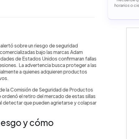
horarios o ci
WhatsApp
Copiar link
na alerta preventiva por sillas de
alertó sobre un riesgo de seguridad
Adam RealComfort y StyleWell,
k comercializadas bajo las marcas Adam
e por riesgo de colapso durante su
idades de Estados Unidos confirmaran fallas
d de Productos de Consumo de EE.
esiones. La advertencia busca proteger a las
 y provocar caídas o lesiones.
almente a quienes adquieren productos
institución recomendó suspender su
vos.
 proveedores locales para verificar su
ial de la Comisión de Seguridad de Productos
r, así como las medidas de retiro y
denó el retiro del mercado de estas sillas
.
l detectar que pueden agrietarse y colapsar
iesgo y cómo