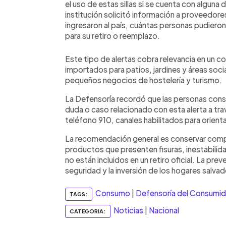
el uso de estas sillas si se cuenta con alguna
institución solicitó información a proveedores
ingresaron al país, cuántas personas pudiero
para su retiro o reemplazo.
Este tipo de alertas cobra relevancia en un
importados para patios, jardines y áreas soci
pequeños negocios de hostelería y turismo.
La Defensoría recordó que las personas cons
duda o caso relacionado con esta alerta a t
teléfono 910, canales habilitados para orient
La recomendación general es conservar comp
productos que presenten fisuras, inestabilidad
no están incluidos en un retiro oficial. La pre
seguridad y la inversión de los hogares salva
Consumo
|
Defensoría del Consumid
TAGS:
Noticias
|
Nacional
CATEGORIA: