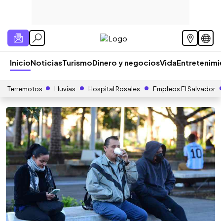
Inicio
Noticias
Turismo
Dinero y negocios
Vida
Entretenim
Terremotos
Lluvias
Hospital Rosales
Empleos El Salvador