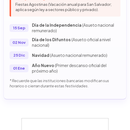
Fiestas Agostinas (Vacación anual para San Salvador;
aplica según ley a sectores público y privado).
Día de la Independencia
(Asueto nacional
15 Sep
remunerado)
Día de los Difuntos
(Asueto oficial a nivel
02 Nov
nacional)
Navidad
(Asueto nacional remunerado)
25 Dic
Año Nuevo
(Primer descanso oficial del
01 Ene
próximo año)
* Recuerde que las instituciones bancarias modifican sus
horarios o cierran durante estas festividades.