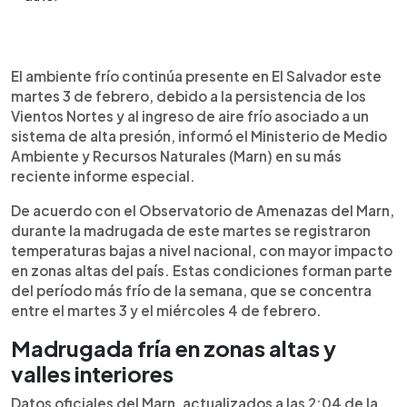
Resumen del artículo:
0:00
►
El Salvador continúa este martes 3 de febrero con
Escuchar artículo
El ambiente frío continúa presente en El Salvador este
un ambiente frío debido a la persistencia de los
martes 3 de febrero, debido a la persistencia de los
Vientos Nortes, informó el Ministerio de Medio
Vientos Nortes y al ingreso de aire frío asociado a un
Ambiente. Durante la madrugada se registraron
sistema de alta presión, informó el Ministerio de Medio
temperaturas bajas, especialmente en zonas
Ambiente y Recursos Naturales (Marn) en su más
altas, donde los termómetros marcaron entre 7 y
reciente informe especial.
12 °C, mientras que en valles interiores oscilaron
entre 15 y 19 °C y en la costa entre 20 y 22 °C. El
De acuerdo con el Observatorio de Amenazas del Marn,
cielo se mantendrá poco nublado y no se esperan
durante la madrugada de este martes se registraron
lluvias. El Marn advirtió que el ambiente frío
temperaturas bajas a nivel nacional, con mayor impacto
seguirá durante la semana y recomendó
en zonas altas del país. Estas condiciones forman parte
precaución por ráfagas de viento, mar picado y el
del período más frío de la semana, que se concentra
cuidado de personas vulnerables ante las bajas
entre el martes 3 y el miércoles 4 de febrero.
temperaturas.
Madrugada fría en zonas altas y
valles interiores
Datos oficiales del Marn, actualizados a las 2:04 de la