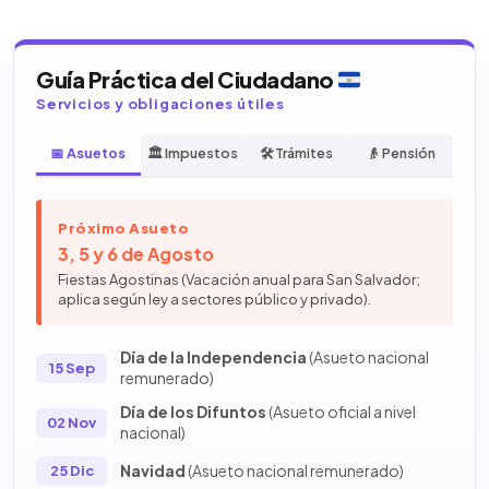
Guía Práctica del Ciudadano
Servicios y obligaciones útiles
📅 Asuetos
🏛️ Impuestos
🛠️ Trámites
👴 Pensión
Próximo Asueto
3, 5 y 6 de Agosto
Fiestas Agostinas (Vacación anual para San Salvador;
aplica según ley a sectores público y privado).
Día de la Independencia
(Asueto nacional
15 Sep
remunerado)
Día de los Difuntos
(Asueto oficial a nivel
02 Nov
nacional)
Navidad
(Asueto nacional remunerado)
25 Dic