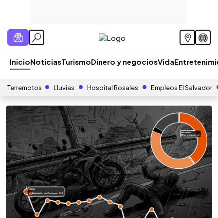
Inicio
Noticias
Turismo
Dinero y negocios
Vida
Entretenim
Terremotos
Lluvias
Hospital Rosales
Empleos El Salvador