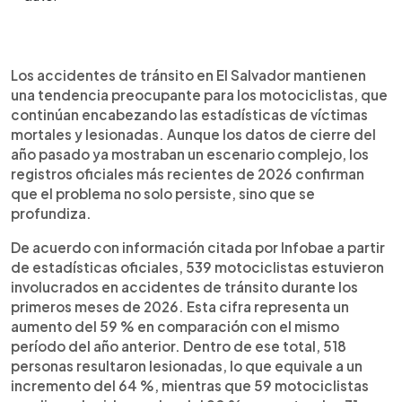
Resumen del artículo:
0:00
►
San Salvador concentra los mayores riesgos para
Escuchar artículo
Los accidentes de tránsito en El Salvador mantienen
motociclistas en El Salvador, un país donde este
una tendencia preocupante para los motociclistas, que
grupo se ha convertido en el más vulnerable en el
continúan encabezando las estadísticas de víctimas
tránsito. Las muertes y lesiones de motociclistas
mortales y lesionadas. Aunque los datos de cierre del
muestran una tendencia sostenida al alza desde
año pasado ya mostraban un escenario complejo, los
2010, a diferencia de los peatones. En 2026, los
registros oficiales más recientes de 2026 confirman
registros oficiales confirman un aumento
que el problema no solo persiste, sino que se
significativo de accidentes, lesionados y
profundiza.
fallecidos en motocicleta. La mayor parte de los
siniestros fatales ocurre en zonas urbanas
De acuerdo con información citada por Infobae a partir
densamente pobladas, especialmente en San
de estadísticas oficiales, 539 motociclistas estuvieron
Salvador Centro. Factores como el tráfico
involucrados en accidentes de tránsito durante los
intenso, la baja educación vial y la exposición
primeros meses de 2026. Esta cifra representa un
propia de la motocicleta explican un problema
aumento del 59 % en comparación con el mismo
que exige políticas públicas focalizadas.
período del año anterior. Dentro de ese total, 518
personas resultaron lesionadas, lo que equivale a un
incremento del 64 %, mientras que 59 motociclistas