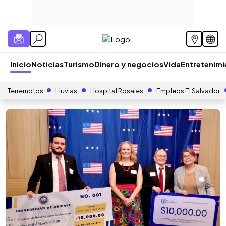
Inicio
Noticias
Turismo
Dinero y negocios
Vida
Entretenim
Terremotos
Lluvias
Hospital Rosales
Empleos El Salvador