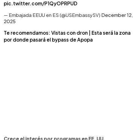
pic.twitter.com/P1QyOPRPUD
— Embajada EEUU en ES (@USEmbassySV)
December 12,
2025
Te recomendamos: Vistas con dron | Esta será la zona
por donde pasará el bypass de Apopa
Crece el interés por programas en EE. UU.