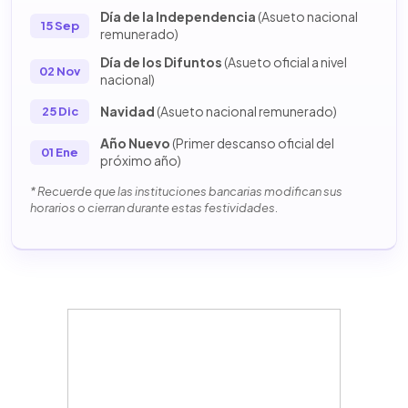
Día de la Independencia
(Asueto nacional
15 Sep
remunerado)
Día de los Difuntos
(Asueto oficial a nivel
02 Nov
nacional)
Navidad
(Asueto nacional remunerado)
25 Dic
Año Nuevo
(Primer descanso oficial del
01 Ene
próximo año)
* Recuerde que las instituciones bancarias modifican sus
horarios o cierran durante estas festividades.