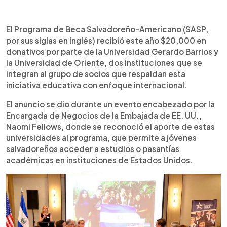
Resumen del artículo:
0:00
►
El Programa de Beca Salvadoreño-Americano
Escuchar artículo
El Programa de Beca Salvadoreño-Americano (SASP,
(SASP) recibió un donativo de $20,000 por parte
por sus siglas en inglés) recibió este año $20,000 en
de la Universidad Gerardo Barrios y la Universidad
donativos por parte de la Universidad Gerardo Barrios y
de Oriente, que se suman a otras instituciones y
la Universidad de Oriente, dos instituciones que se
empresas que apoyan esta iniciativa. El aporte
integran al grupo de socios que respaldan esta
permitirá seguir ofreciendo becas para que
iniciativa educativa con enfoque internacional.
jóvenes salvadoreños realicen estudios o
pasantías académicas en Estados Unidos. El
El anuncio se dio durante un evento encabezado por la
programa, implementado por el Centro Cultural
Encargada de Negocios de la Embajada de EE. UU.,
Salvadoreño Americano, ha recibido más de $8
Naomi Fellows, donde se reconoció el aporte de estas
millones en donaciones desde su creación hace 12
universidades al programa, que permite a jóvenes
años. Actualmente, El Salvador registra un
salvadoreños acceder a estudios o pasantías
crecimiento del 10.8 % en la cantidad de
académicas en instituciones de Estados Unidos.
estudiantes que participan en programas
educativos en Estados Unidos.