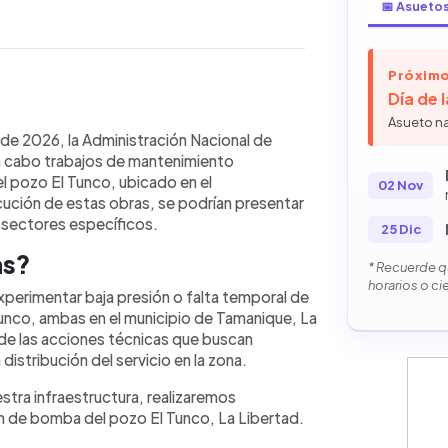
📅 Asueto
Próximo
Día de 
WhatsApp
Copiar link
Asueto n
ro de 2026, ANDA realizará
o de 2026, la Administración Nacional de
tuirá la bomba del pozo El Tunco, en
 a cabo trabajos de mantenimiento
e podrían presentar fallas en el
l pozo El Tunco, ubicado en el
02 Nov
ercanas. Las personas afectadas
ución de estas obras, se podrían presentar
amión cisterna comunicándose al Call
n sectores específicos.
25 Dic
62. Estas obras buscan mejorar el
as?
drica y optimizar la distribución del
* Recuerde qu
tomar precauciones durante el
horarios o ci
erimentar baja presión o falta temporal de
 informado a través de los canales
unco, ambas en el municipio de Tamanique, La
de las acciones técnicas que buscan
 distribución del servicio en la zona.
estra infraestructura, realizaremos
 de bomba del pozo El Tunco, La Libertad.