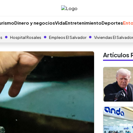
urismo
Dinero y negocios
Vida
Entretenimiento
Deportes
Ento
as
Hospital Rosales
Empleos El Salvador
Viviendas El Salvado
Artículo