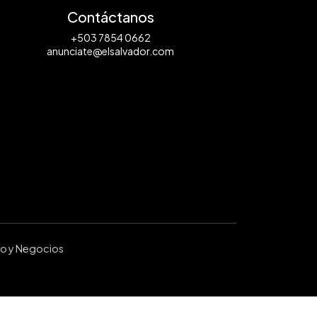
Contáctanos
+503 7854 0662
anunciate@elsalvador.com
ro y Negocios