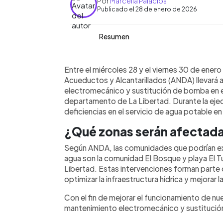
Por
Marcella Palacios
Publicado el 28 de enero de 2026
Resumen
Resumen del artículo:
0:00
Facebook
Twitter
►
Del miércoles 28 al viernes 30 de ene
Escuchar artículo
Entre el miércoles 28 y el viernes 30 de ener
mantenimiento electromecánico y susti
Acueductos y Alcantarillados (ANDA) llevará
La Libertad. Durante estos trabajos, s
electromecánico y sustitución de bomba en e
servicio de agua potable en zonas c
departamento de La Libertad. Durante la ejec
podrán solicitar abastecimiento por c
deficiencias en el servicio de agua potable e
Center 915 o vía WhatsApp al 7838-14
¿Qué zonas serán afectad
funcionamiento de la infraestructura hí
agua en el sector. ANDA recomienda 
Según ANDA, las comunidades que podrían exp
periodo de intervención y mantenerse
agua son la comunidad El Bosque y playa El T
oficiales.
Libertad. Estas intervenciones forman parte 
optimizar la infraestructura hídrica y mejorar la
Con el fin de mejorar el funcionamiento de nu
mantenimiento electromecánico y sustitución