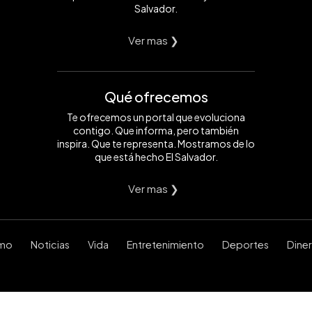
Salvador.
Ver mas ❯
Qué ofrecemos
Te ofrecemos un portal que evoluciona
contigo. Que informa, pero también
inspira. Que te representa. Mostramos de lo
que está hecho El Salvador.
Ver mas ❯
smo
Noticias
Vida
Entretenimiento
Deportes
Dine