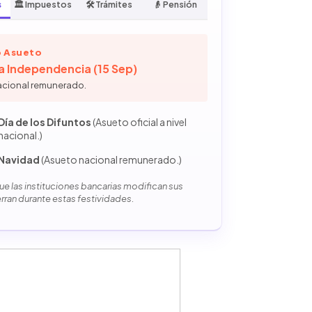
s
🏛️ Impuestos
🛠️ Trámites
👴 Pensión
 Asueto
la Independencia (15 Sep)
acional remunerado.
Día de los Difuntos
(Asueto oficial a nivel
nacional.)
Navidad
(Asueto nacional remunerado.)
e las instituciones bancarias modifican sus
erran durante estas festividades.