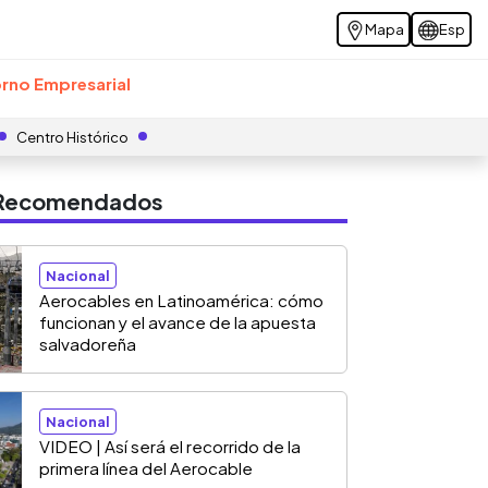
Mapa
Esp
rno Empresarial
Centro Histórico
s Recomendados
Nacional
Aerocables en Latinoamérica: cómo
funcionan y el avance de la apuesta
salvadoreña
Nacional
VIDEO | Así será el recorrido de la
primera línea del Aerocable