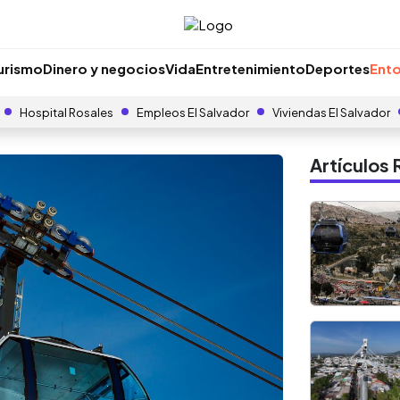
urismo
Dinero y negocios
Vida
Entretenimiento
Deportes
Ento
Hospital Rosales
Empleos El Salvador
Viviendas El Salvador
Artículo