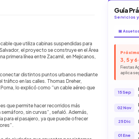
Guía Pr
Servicios 
📅 Asueto
WhatsApp
Copiar link
rte por cable que moviliza pasajeros
cable que utiliza cabinas suspendidas para
tintos puntos de la ciudad de forma
 Salvador, el proyecto se construye en el Área
Próximo
a unirá Zacamil, Universidad de El
a primera línea entre Zacamil, en Mejicanos,
3, 5 y 
 Histórico. El proyecto tendrá 3.55
Fiestas A
res y 153 cabinas, con capacidad
aplica se
s conectar distintos puntos urbanos mediante
 hora y 40,000 al día. Además, busca
 tráfico en las calles. Thomas Dreher,
de transporte. Sus encargados
 Poma, lo explicó como “un cable aéreo que
r vientos fuertes, lluvia y
15 Sep
los cálculos técnicos.
s es que permite hacer recorridos más
02 Nov
n semáforo, sin curvas”, señaló. Además,
a para el pasajero, ya que puede ofrecer
25 Dic
dores”.
01 Ene