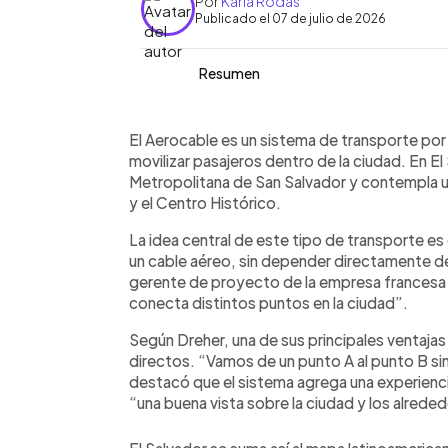
Por
Karla Rodas
Publicado el 07 de julio de 2026
Resumen
Resumen del artículo:
0:00
Facebook
Twitter
►
El Aerocable es un sistema de transpo
Escuchar artículo
El Aerocable es un sistema de transporte por 
en cabinas suspendidas y conecta dis
movilizar pasajeros dentro de la ciudad. En El
directa. En El Salvador, la primera líne
Metropolitana de San Salvador y contempla un
Salvador, Centro de Gobierno y Centro
y el Centro Histórico.
kilómetros, cuatro estaciones, 23 tor
La idea central de este tipo de transporte e
proyectada para 7,000 pasajeros por
un cable aéreo, sin depender directamente del
integrarse con buses u otros medios 
gerente de proyecto de la empresa francesa
destacan que está diseñado para resisti
conecta distintos puntos en la ciudad”.
condiciones sísmicas consideradas en 
Según Dreher, una de sus principales ventaja
directos. “Vamos de un punto A al punto B si
destacó que el sistema agrega una experienci
“una buena vista sobre la ciudad y los alrede