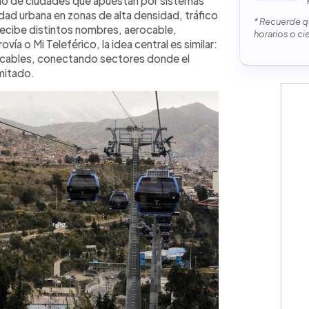
ano de ciudades que apuestan por sistemas
idad urbana en zonas de alta densidad, tráfico
* Recuerde qu
recibe distintos nombres, aerocable,
horarios o ci
ía o Mi Teleférico, la idea central es similar:
 cables, conectando sectores donde el
imitado.