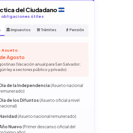
áctica del Ciudadano
y obligaciones útiles
s
🏛️ Impuestos
🛠️ Trámites
👴 Pensión
 Asueto
6 de Agosto
gostinas (Vacación anual para San Salvador;
gún ley a sectores público y privado).
Día de la Independencia
(Asueto nacional
remunerado)
Día de los Difuntos
(Asueto oficial a nivel
nacional)
Navidad
(Asueto nacional remunerado)
Año Nuevo
(Primer descanso oficial del
próximo año)