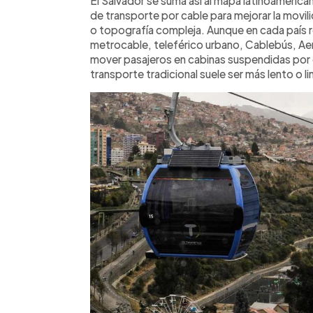
El Salvador se suma así al mapa latinoameric
de transporte por cable para mejorar la movil
o topografía compleja. Aunque en cada país 
metrocable, teleférico urbano, Cablebús, Aerov
mover pasajeros en cabinas suspendidas por
transporte tradicional suele ser más lento o l