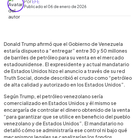
Por
EFE
Publicado el 06 de enero de 2026
Resumen del artículo:
0:00
►
Donald Trump aseguró que Venezuela entregará
Escuchar artículo
Donald Trump afirmó que el Gobierno de Venezuela
entre 30 y 50 millones de barriles de petróleo a
estaría dispuesto a “entregar” entre 30 y 50 millones
Estados Unidos para su comercialización en el
de barriles de petróleo para su venta en el mercado
mercado estadounidense. En Truth Social,
estadounidense. El expresidente y actual mandatario
describió el crudo como “petróleo de alta
de Estados Unidos hizo el anuncio a través de su red
calidad” y afirmó que controlará los ingresos para
Truth Social, donde describió el crudo como “petróleo
garantizar su uso en beneficio del pueblo
de alta calidad y autorizado en los Estados Unidos”.
venezolano y de EE.UU. El plan sería ejecutado
por el Departamento de Energía y el transporte
Según Trump, el petróleo venezolano sería
se haría en buques directos a puertos
comercializado en Estados Unidos y él mismo se
estadounidenses. El anuncio se da tras la captura
encargaría de controlar el dinero obtenido de la venta
de Nicolás Maduro y el reconocimiento de Delcy
“para garantizar que se utilice en beneficio del pueblo
Rodríguez como presidenta encargada, en un
venezolano y de Estados Unidos”. El mandatario no
contexto de bajo nivel productivo y alto interés de
detalló cómo se administraría ese control ni bajo qué
petroleras estadounidenses.
mecanismos legales se canalizarían los fondos.