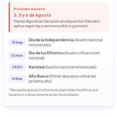
Próximo Asueto
3, 5 y 6 de Agosto
Fiestas Agostinas (Vacación anual para San Salvador;
aplica según ley a sectores público y privado).
Día de la Independencia
(Asueto nacional
15 Sep
remunerado)
Día de los Difuntos
(Asueto oficial a nivel
02 Nov
nacional)
Navidad
(Asueto nacional remunerado)
25 Dic
Año Nuevo
(Primer descanso oficial del
01 Ene
próximo año)
* Recuerde que las instituciones bancarias modifican sus
horarios o cierran durante estas festividades.