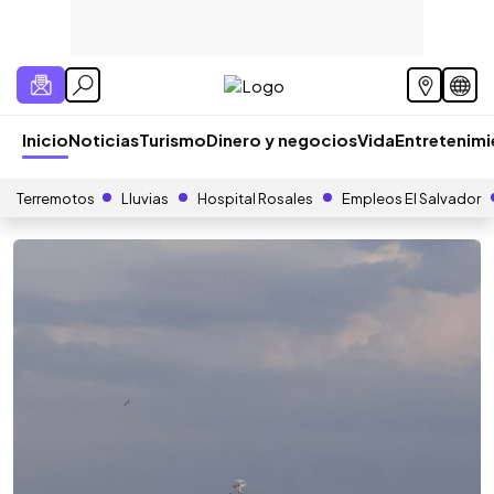
Inicio
Noticias
Turismo
Dinero y negocios
Vida
Entretenim
Terremotos
Lluvias
Hospital Rosales
Empleos El Salvador