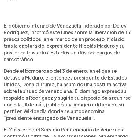
Resumen del artículo:
0:00
►
El gobierno interino de Venezuela anunció la
Escuchar artículo
El gobierno interino de Venezuela, liderado por Delcy
liberación de 116 presos políticos tras la captura
Rodríguez, informó este lunes sobre la liberación de 116
de Nicolás Maduro por parte de Estados Unidos,
presos políticos, en el marco de un proceso iniciado
que lo trasladó a Nueva York por cargos de
tras la captura del expresidente Nicolás Maduro y su
narcotráfico. La medida forma parte de una serie
posterior traslado a Estados Unidos por cargos de
de acuerdos entre la presidenta interina Delcy
narcotráfico.
Rodríguez y el gobierno de Donald Trump, quien
expresó respaldo al nuevo liderazgo. Las
Desde el bombardeo del 3 de enero, en el que se
liberaciones han sido lentas, generando
detuvo a Maduro, el entonces presidente de Estados
incertidumbre entre familiares. Además, el papa
Unidos, Donald Trump, ha asumido una postura activa
León XIV recibió a la opositora María Corina
sobre la situación venezolana. El domingo expresó su
Machado en una audiencia privada, mientras
respaldo a Rodríguez y sugirió su disposición a reunirse
Trump afirmó que no entregará el control del país
con ella. Además, publicó una imagen editada de su
a la oposición tradicional.
perfil en Wikipedia donde se autodenomina
“presidente encargado de Venezuela”.
El Ministerio del Servicio Penitenciario de Venezuela
confirmó la cifra de 116 excarcelaciones. Sin embargo,