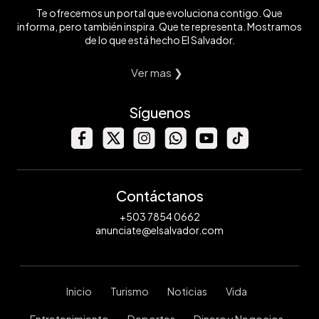
Te ofrecemos un portal que evoluciona contigo. Que
informa, pero también inspira. Que te representa. Mostramos
de lo que está hecho El Salvador.
Ver mas ❯
Síguenos
Contáctanos
+503 7854 0662
anunciate@elsalvador.com
Inicio
Turismo
Noticias
Vida
Entretenimiento
Deportes
Dinero y Negocios