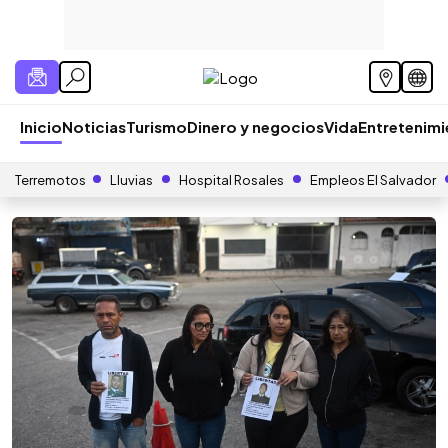
Inicio
Noticias
Turismo
Dinero y negocios
Vida
Entretenim
Terremotos
Lluvias
Hospital Rosales
Empleos El Salvador