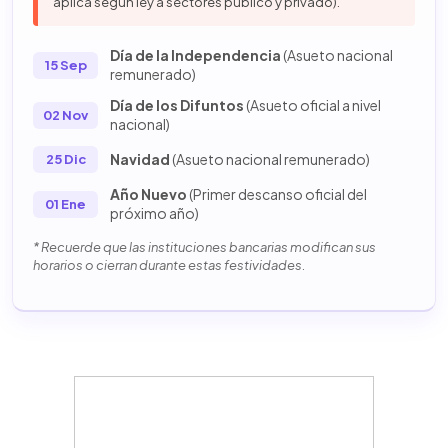
aplica según ley a sectores público y privado).
Día de la Independencia
(Asueto nacional
15 Sep
remunerado)
Día de los Difuntos
(Asueto oficial a nivel
02 Nov
nacional)
Navidad
(Asueto nacional remunerado)
25 Dic
Año Nuevo
(Primer descanso oficial del
01 Ene
próximo año)
* Recuerde que las instituciones bancarias modifican sus
horarios o cierran durante estas festividades.