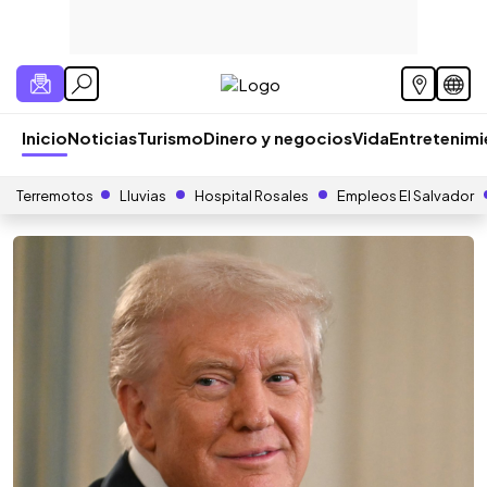
Inicio
Noticias
Turismo
Dinero y negocios
Vida
Entretenim
Terremotos
Lluvias
Hospital Rosales
Empleos El Salvador