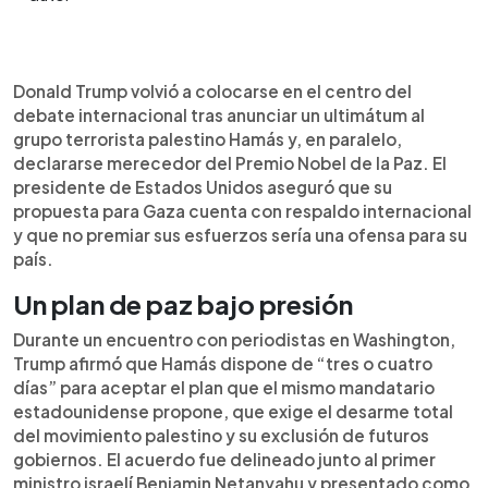
Resumen del artículo:
0:00
►
El presidente estadounidense Donald Trump dio a
Escuchar artículo
Donald Trump volvió a colocarse en el centro del
Hamás un plazo de “tres o cuatro días” para
debate internacional tras anunciar un ultimátum al
aceptar un plan de paz en Gaza que exige su
grupo terrorista palestino Hamás y, en paralelo,
desarme total y exclusión del futuro gobierno.
declararse merecedor del Premio Nobel de la Paz. El
Aseguró que, de no hacerlo, “lo pagarán con el
presidente de Estados Unidos aseguró que su
infierno”, tras acordar la propuesta con el primer
propuesta para Gaza cuenta con respaldo internacional
ministro israelí Benjamin Netanyahu. Trump afirmó
y que no premiar sus esfuerzos sería una ofensa para su
contar con apoyo árabe y europeo, aunque
país.
analistas dudan de su viabilidad. Paralelamente,
se autopostuló al Premio Nobel de la Paz,
Un plan de paz bajo presión
declarando que no otorgárselo sería “un insulto”
Durante un encuentro con periodistas en Washington,
para Estados Unidos, lo que reavivó el debate
Trump afirmó que Hamás dispone de “tres o cuatro
sobre su estilo político y diplomático.
días” para aceptar el plan que el mismo mandatario
estadounidense propone, que exige el desarme total
del movimiento palestino y su exclusión de futuros
gobiernos. El acuerdo fue delineado junto al primer
ministro israelí Benjamin Netanyahu y presentado como