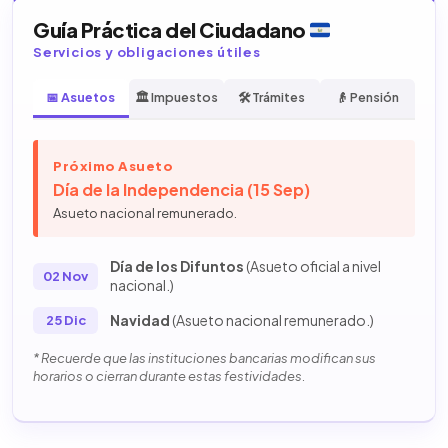
Guía Práctica del Ciudadano
Servicios y obligaciones útiles
📅 Asuetos
🏛️ Impuestos
🛠️ Trámites
👴 Pensión
Próximo Asueto
Día de la Independencia (15 Sep)
Asueto nacional remunerado.
Día de los Difuntos
(Asueto oficial a nivel
02 Nov
nacional.)
Navidad
(Asueto nacional remunerado.)
25 Dic
* Recuerde que las instituciones bancarias modifican sus
horarios o cierran durante estas festividades.