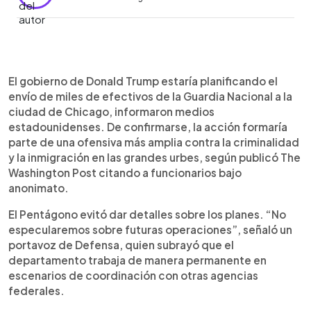
Resumen del artículo:
0:00
►
El presidente Donald Trump analiza enviar miles de
Escuchar artículo
El gobierno de Donald Trump estaría planificando el
efectivos de la Guardia Nacional a Chicago como
envío de miles de efectivos de la Guardia Nacional a la
parte de una estrategia contra el crimen y la
ciudad de Chicago, informaron medios
migración, según reportes de medios
estadounidenses. De confirmarse, la acción formaría
estadounidenses. Aunque el Pentágono no ha
parte de una ofensiva más amplia contra la criminalidad
confirmado detalles, la propuesta ya provocó un
y la inmigración en las grandes urbes, según publicó The
fuerte rechazo del gobernador de Illinois y del
Washington Post citando a funcionarios bajo
alcalde de la ciudad, quienes la consideran
anonimato.
innecesaria e irracional. Chicago cerró 2024 con
573 homicidios, un 8% menos que el año anterior,
El Pentágono evitó dar detalles sobre los planes. “No
pero sigue enfrentando altos niveles de violencia
especularemos sobre futuras operaciones”, señaló un
armada. La medida se enmarca en la narrativa de
portavoz de Defensa, quien subrayó que el
Trump de “ley y orden” en grandes urbes
departamento trabaja de manera permanente en
demócratas.
escenarios de coordinación con otras agencias
federales.