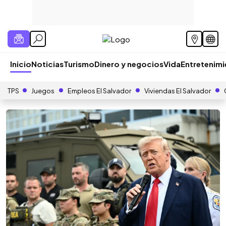
Inicio
Noticias
Turismo
Dinero y negocios
Vida
Entretenim
TPS
Juegos
Empleos El Salvador
Viviendas El Salvador