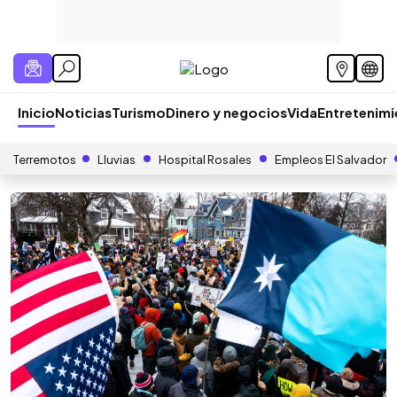
Inicio
Noticias
Turismo
Dinero y negocios
Vida
Entretenim
Terremotos
Lluvias
Hospital Rosales
Empleos El Salvador