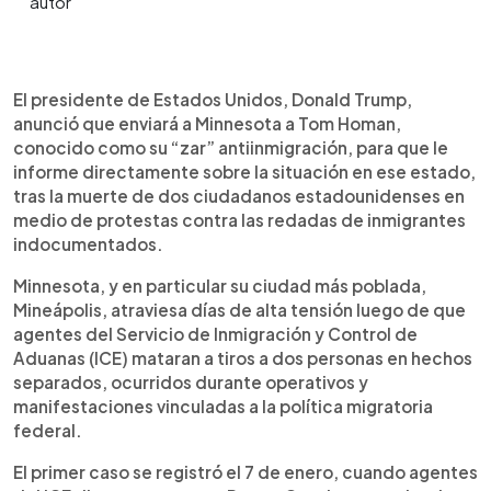
Resumen del artículo:
0:00
►
El presidente de Estados Unidos, Donald Trump,
Escuchar artículo
El presidente de Estados Unidos, Donald Trump,
anunció el envío de Tom Homan, su principal
anunció que enviará a Minnesota a Tom Homan,
encargado de la política antiinmigración, a
conocido como su “zar” antiinmigración, para que le
Minnesota tras la muerte de dos ciudadanos
informe directamente sobre la situación en ese estado,
durante protestas contra redadas del ICE en
tras la muerte de dos ciudadanos estadounidenses en
Mineápolis. Los hechos intensificaron la tensión
medio de protestas contra las redadas de inmigrantes
entre autoridades federales y locales, en una
indocumentados.
ciudad santuario que no coopera con inmigración.
Mientras se presentan demandas para frenar
Minnesota, y en particular su ciudad más poblada,
operativos y preservar pruebas, Trump defendió a
Mineápolis, atraviesa días de alta tensión luego de que
los agentes involucrados. Empresas locales y
agentes del Servicio de Inmigración y Control de
líderes políticos pidieron desescalar el conflicto,
Aduanas (ICE) mataran a tiros a dos personas en hechos
en medio de protestas y un debate nacional
separados, ocurridos durante operativos y
sobre migración y uso de la fuerza.
manifestaciones vinculadas a la política migratoria
federal.
El primer caso se registró el 7 de enero, cuando agentes