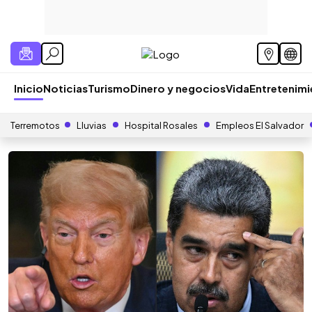
Inicio
Noticias
Turismo
Dinero y negocios
Vida
Entretenim
Terremotos
Lluvias
Hospital Rosales
Empleos El Salvador