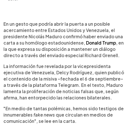
Resumen del artículo:
0:00
►
Nicolás Maduro confirmó haber enviado una carta
Escuchar artículo
En un gesto que podría abrir la puerta a un posible
a Donald Trump, fechada el 6 de septiembre,
acercamiento entre Estados Unidos y Venezuela, el
expresando su disposición a mantener un diálogo
presidente Nicolás Maduro confirmó haber enviado una
directo con el enviado especial Richard Grenell.
carta a su homólogo estadounidense,
Donald Trump
, en
Delcy Rodríguez difundió la misiva en Telegram,
la que expresa su disposición a mantener un diálogo
donde el mandatario denunció “fake news” que
directo a través del enviado especial Richard Grenell.
afectan las relaciones bilaterales. Rechazó
acusaciones de narcotráfico y negó que
La información fue revelada por la vicepresidenta
Venezuela se opusiera a recibir migrantes
ejecutiva de Venezuela, Delcy Rodríguez, quien publicó
deportados, afirmando que ese tema ya fue
el contenido de la misiva –fechada el 6 de septiembre–
resuelto con Grenell. Maduro resaltó que el canal
a través de la plataforma Telegram. En el texto, Maduro
de comunicación con EE. UU. ha funcionado
lamenta la proliferación de noticias falsas que, según
“impecablemente” y defendió datos de la ONU
afirma, han entorpecido las relaciones bilaterales.
que muestran la acción venezolana contra el
narcotráfico.
"En medio de tantas polémicas, hemos sido testigos de
innumerables
fake news
que circulan en medios de
comunicación", se lee en la carta.