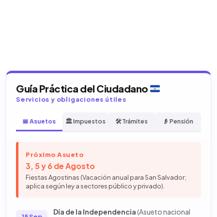
Guía Práctica del Ciudadano
Servicios y obligaciones útiles
📅 Asuetos
🏛️ Impuestos
🛠️ Trámites
👴 Pensión
Próximo Asueto
3, 5 y 6 de Agosto
Fiestas Agostinas (Vacación anual para San Salvador;
aplica según ley a sectores público y privado).
Día de la Independencia
(Asueto nacional
15 Sep