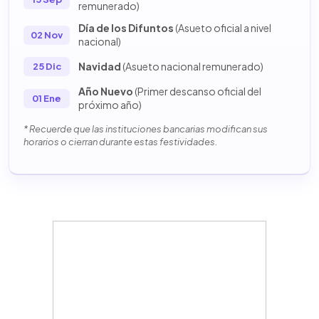
remunerado)
Día de los Difuntos
(Asueto oficial a nivel
02 Nov
nacional)
Navidad
(Asueto nacional remunerado)
25 Dic
Año Nuevo
(Primer descanso oficial del
01 Ene
próximo año)
* Recuerde que las instituciones bancarias modifican sus
horarios o cierran durante estas festividades.