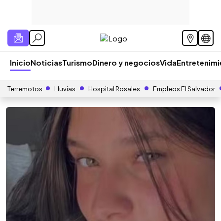
Inicio
Noticias
Turismo
Dinero y negocios
Vida
Entretenim
Terremotos
Lluvias
Hospital Rosales
Empleos El Salvador