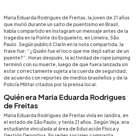
Resumen del artículo:
0:00
►
Maria Eduarda Rodrigues de Freitas, de 21 años,
Escuchar artículo
Maria Eduarda Rodrigues de Freitas, la joven de 21 años
murió durante un salto de puentismo en la Ponte
que murió durante un salto de puentismo en Brasil,
do Esqueleto, en Limeira, São Paulo, Brasil. Antes
había compartido en Instagram un mensaje antes de la
de la tragedia, la joven publicó en Instagram la
tragedia en la Ponte do Esqueleto, en Limeira, São
frase “¿Quién fue el loco que me dejó saltar de un
Paulo. Según publicó Clarín en la nota compartida, la
puente?”, según Clarín. De acuerdo con medios
frase fue: “¿Quién fue el loco que me dejó saltar de un
brasileños, Maria Eduarda estudiaba en el área de
puente?”. Horas después, la actividad de rope jumping
Educación Física y Gestión Deportiva, vivía en
terminó con su muerte, luego de que fuera lanzada sin
Jandira y compartía en redes imágenes de su vida
estar correctamente sujeta a la cuerda de seguridad,
cotidiana. La Policía investiga si hubo fallas en la
de acuerdo con reportes de medios brasileños y de la
colocación de los equipos de seguridad durante
Policía Militar citados por la prensa local.
la actividad de rope jumping.
Quién era Maria Eduarda Rodrigues
de Freitas
Maria Eduarda Rodrigues de Freitas vivía en Jandira, en
el estado de São Paulo, y tenía 21 años. Según Veja, era
estudiante vinculada al área de Educación Física y
Gestión Deportiva. En redes sociales compartía