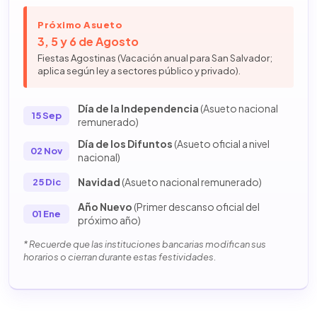
Próximo Asueto
3, 5 y 6 de Agosto
Fiestas Agostinas (Vacación anual para San Salvador;
aplica según ley a sectores público y privado).
Día de la Independencia
(Asueto nacional
15 Sep
remunerado)
Día de los Difuntos
(Asueto oficial a nivel
02 Nov
nacional)
Navidad
(Asueto nacional remunerado)
25 Dic
Año Nuevo
(Primer descanso oficial del
01 Ene
próximo año)
* Recuerde que las instituciones bancarias modifican sus
horarios o cierran durante estas festividades.