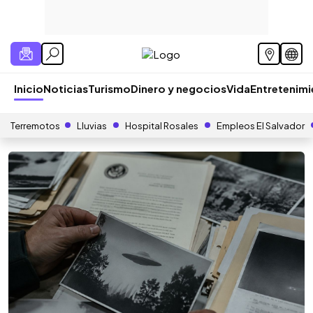
Inicio
Noticias
Turismo
Dinero y negocios
Vida
Entretenim
Terremotos
Lluvias
Hospital Rosales
Empleos El Salvador