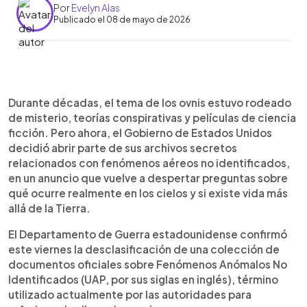
Por
Evelyn Alas
Publicado el 08 de mayo de 2026
Resumen del artículo:
0:00
►
El Gobierno de Estados Unidos comenzó a
Escuchar artículo
Durante décadas, el tema de los ovnis estuvo rodeado
desclasificar archivos oficiales sobre Fenómenos
de misterio, teorías conspirativas y películas de ciencia
Anómalos No Identificados (UAP), conocidos
ficción. Pero ahora, el Gobierno de Estados Unidos
popularmente como ovnis. Los documentos
decidió abrir parte de sus archivos secretos
incluyen fotografías, videos, reportes militares y
relacionados con fenómenos aéreos no identificados,
análisis elaborados por agencias como la NASA, el
en un anuncio que vuelve a despertar preguntas sobre
FBI y el Departamento de Guerra. Aunque las
qué ocurre realmente en los cielos y si existe vida más
autoridades no confirman la existencia de vida
allá de la Tierra.
extraterrestre, reconocen que algunos
fenómenos aún no tienen explicación definitiva. La
El Departamento de Guerra estadounidense confirmó
medida busca ofrecer mayor transparencia sobre
este viernes la desclasificación de una colección de
casos investigados durante décadas y vuelve a
documentos oficiales sobre Fenómenos Anómalos No
colocar el tema en el centro del debate
Identificados (UAP, por sus siglas en inglés), término
internacional. Los archivos estarán disponibles
utilizado actualmente por las autoridades para
públicamente y seguirán actualizándose de forma