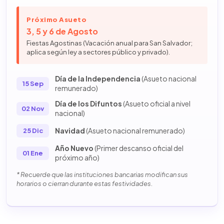
Próximo Asueto
3, 5 y 6 de Agosto
Fiestas Agostinas (Vacación anual para San Salvador;
aplica según ley a sectores público y privado).
Día de la Independencia
(Asueto nacional
15 Sep
remunerado)
Día de los Difuntos
(Asueto oficial a nivel
02 Nov
nacional)
Navidad
(Asueto nacional remunerado)
25 Dic
Año Nuevo
(Primer descanso oficial del
01 Ene
próximo año)
* Recuerde que las instituciones bancarias modifican sus
horarios o cierran durante estas festividades.