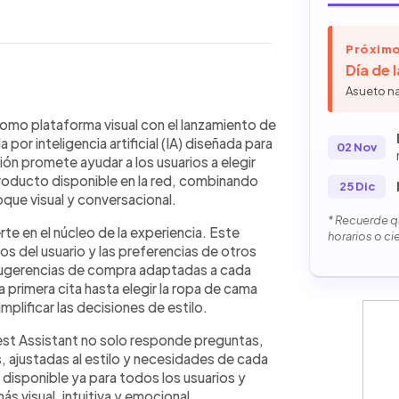
Próximo
Día de 
Asueto n
WhatsApp
Copiar link
t, una herramienta impulsada por
como plataforma visual con el lanzamiento de
como asesor personal para realizar
por inteligencia artificial (IA) diseñada para
02 Nov
l collage “Estilizado para ti”, la
ión promete ayudar a los usuarios a elegir
ones basadas en los Pines, tableros y
roducto disponible en la red, combinando
25 Dic
ros asistentes, se apoya en un
ue visual y conversacional.
do búsquedas con texto, voz o
* Recuerde qu
rte en el núcleo de la experiencia. Este
una experiencia más personalizada,
horarios o ci
ros del usuario y las preferencias de otros
explorar productos dentro de
 sugerencias de compra adaptadas a cada
ovación refuerza su propósito de
a primera cita hasta elegir la ropa de cama
” de cada persona.
implificar las decisiones de estilo.
st Assistant no solo responde preguntas,
 ajustadas al estilo y necesidades de cada
disponible ya para todos los usuarios y
 visual, intuitiva y emocional.