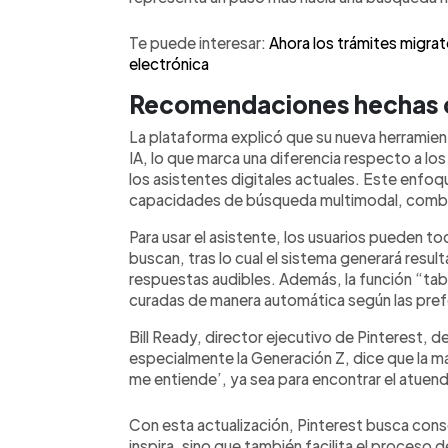
Te puede interesar:
Ahora los trámites migrat
electrónica
Recomendaciones hechas 
La plataforma explicó que su nueva herramien
IA, lo que marca una diferencia respecto a lo
los asistentes digitales actuales. Este enfoq
capacidades de búsqueda multimodal, combi
Para usar el asistente, los usuarios pueden to
buscan, tras lo cual el sistema generará resul
respuestas audibles. Además, la función “tab
curadas de manera automática según las prefe
Bill Ready, director ejecutivo de Pinterest, d
especialmente la Generación Z, dice que la m
me entiende’, ya sea para encontrar el atuend
Con esta actualización, Pinterest busca con
inspira, sino que también facilita el proces