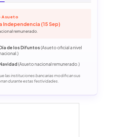
 Asueto
la Independencia (15 Sep)
acional remunerado.
Día de los Difuntos
(Asueto oficial a nivel
nacional.)
Navidad
(Asueto nacional remunerado.)
e las instituciones bancarias modifican sus
erran durante estas festividades.