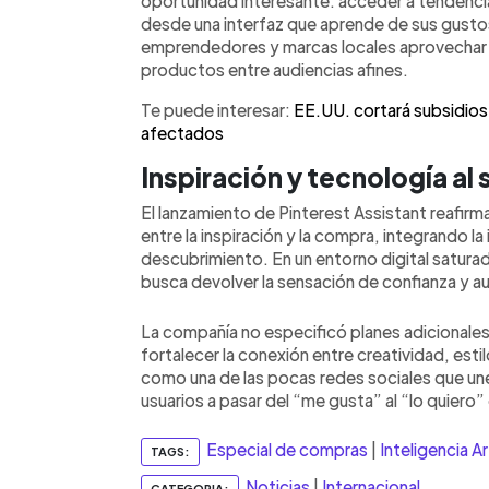
oportunidad interesante: acceder a tendencia
desde una interfaz que aprende de sus gust
emprendedores y marcas locales aprovechar l
productos entre audiencias afines.
Te puede interesar:
EE.UU. cortará subsidios 
afectados
Inspiración y tecnología al 
El lanzamiento de Pinterest Assistant reafir
entre la inspiración y la compra, integrando la
descubrimiento. En un entorno digital satura
busca devolver la sensación de confianza y a
La compañía no especificó planes adicionale
fortalecer la conexión entre creatividad, esti
como una de las pocas redes sociales que une 
usuarios a pasar del “me gusta” al “lo quiero”
Especial de compras
|
Inteligencia Art
TAGS:
Noticias
|
Internacional
CATEGORIA: