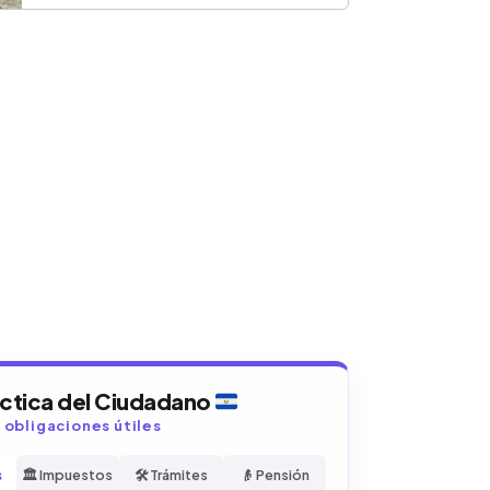
áctica del Ciudadano
y obligaciones útiles
s
🏛️ Impuestos
🛠️ Trámites
👴 Pensión