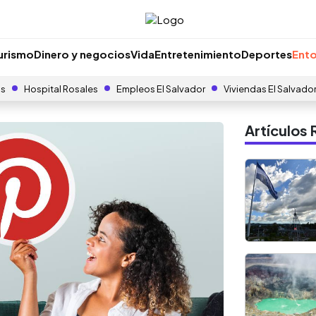
urismo
Dinero y negocios
Vida
Entretenimiento
Deportes
Ento
as
Hospital Rosales
Empleos El Salvador
Viviendas El Salvado
Artículo