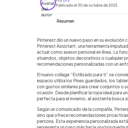
Por
EFE
Publicado el 30 de octubre de 2025
Resumen
Resumen del artículo:
0:00
Facebook
Twitter
►
Pinterest presentó Pinterest Assistan
Escuchar artículo
Pinterest dio un nuevo paso en su evolución 
inteligencia artificial (IA) que actúa 
Pinterest Assistant, una herramienta impulsada 
compras y descubrir estilos. Mediante e
actuar como asesor personal en línea. La func
función crea conjuntos y recomendaci
atuendos, objetos decorativos o cualquier p
gustos del usuario. A diferencia de ot
recomendaciones personalizadas con un enfoq
modelo de lenguaje visual, permitien
El nuevo collage “Estilizado para ti” se convie
imagen. La plataforma busca ofrecer 
espacio utiliza los Pines guardados, los table
ayudando a los usuarios a comprar y 
con gustos similares para crear conjuntos o
Pinterest. Según la empresa, esta inn
ocasión. Desde planificar la ropa ideal para un
“entender y potenciar el estilo único
perfecta para el invierno, el asistente busca s
Según un comunicado de la compañía, Pintere
sino que ofrece recomendaciones proactivas,
persona. Esta experiencia personalizada está 
representa un paso más hacia una búsqueda más