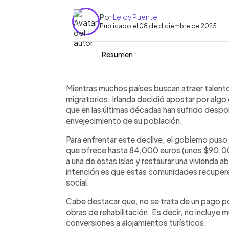
Por
Leidy Puente
Publicado el 08 de diciembre de 2025
Resumen
Resumen del artículo:
0:00
Facebook
Twitter
►
Irlanda quiere revitalizar sus islas r
Escuchar artículo
Mientras muchos países buscan atraer talento
restaurés una casa abandonada, sin q
migratorios, Irlanda decidió apostar por algo 
migratorios. El programa aplica a loca
que en las últimas décadas han sufrido despo
allí o alquilen a largo plazo. Las vivie
envejecimiento de su población.
sirve para obras estructurales. La vida 
Para enfrentar este declive, el gobierno puso
limitados y transporte irregular, pero 
que ofrece hasta 84,000 euros (unos $90,0
buscás un cambio real y cumplís los re
a una de estas islas y restaurar una vivienda 
puede ser una oportunidad única para
intención es que estas comunidades recupere
espectacular y con apoyo estatal clar
social.
Cabe destacar que, no se trata de un pago po
obras de rehabilitación. Es decir, no incluye
conversiones a alojamientos turísticos.