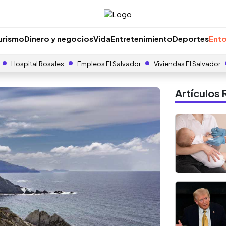
urismo
Dinero y negocios
Vida
Entretenimiento
Deportes
Ento
Hospital Rosales
Empleos El Salvador
Viviendas El Salvador
Artículo