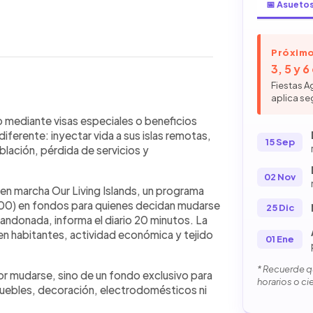
📅 Asueto
Próximo
3, 5 y 
Fiestas A
aplica se
WhatsApp
Copiar link
emotas y ofrece hasta €84,000 para que
 mediante visas especiales o beneficios
ue esto sustituya permisos
diferente: inyectar vida a sus islas remotas,
15 Sep
les y extranjeros, siempre que vivan
blación, pérdida de servicios y
ndas deben ser antiguas y el dinero solo
02 Nov
insular implica clima duro, servicios
 en marcha Our Living Islands, un programa
también tranquilidad y naturaleza. Si
00) en fondos para quienes decidan mudarse
quisitos migratorios, este proyecto
25 Dic
abandonada, informa el diario 20 minutos. La
 empezar de cero en un entorno
n habitantes, actividad económica y tejido
o.
01 Ene
* Recuerde qu
r mudarse, sino de un fondo exclusivo para
horarios o ci
 muebles, decoración, electrodomésticos ni