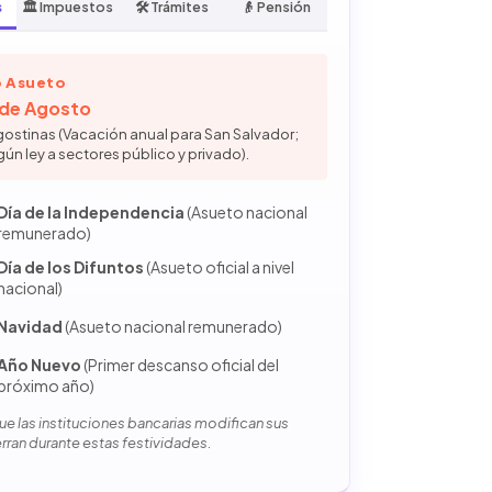
s
🏛️ Impuestos
🛠️ Trámites
👴 Pensión
 Asueto
6 de Agosto
gostinas (Vacación anual para San Salvador;
gún ley a sectores público y privado).
Día de la Independencia
(Asueto nacional
remunerado)
Día de los Difuntos
(Asueto oficial a nivel
nacional)
Navidad
(Asueto nacional remunerado)
Año Nuevo
(Primer descanso oficial del
próximo año)
e las instituciones bancarias modifican sus
erran durante estas festividades.