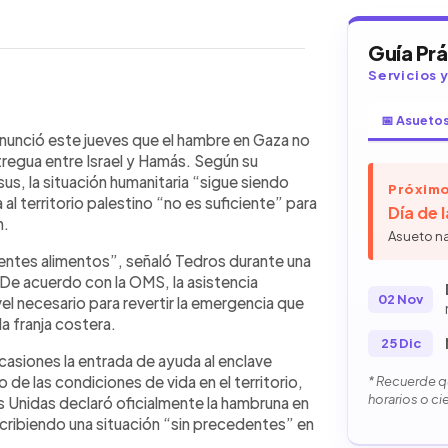
Guía Pr
Servicios 
📅 Asueto
WhatsApp
Copiar link
dvirtió que el hambre en Gaza no ha
nunció este jueves que el hambre en Gaza no
el y Hamás, ya que la ayuda
 tregua entre Israel y Hamás. Según su
e. Según el director general Tedros
, la situación humanitaria “sigue siendo
Próximo
ue siendo “catastrófica” y el sistema
al territorio palestino “no es suficiente” para
Día de 
 de 36 hospitales operativos. La
n.
Asueto n
Hamás en Israel el 7 de octubre de
entes alimentos”, señaló Tedros durante una
unque el alto el fuego permite cierta
 De acuerdo con la OMS, la asistencia
risis requiere más cooperación
02 Nov
el necesario para revertir la emergencia que
a franja costera.
25 Dic
 ocasiones la entrada de ayuda al enclave
o de las condiciones de vida en el territorio,
* Recuerde qu
horarios o ci
Unidas declaró oficialmente la hambruna en
scribiendo una situación “sin precedentes” en