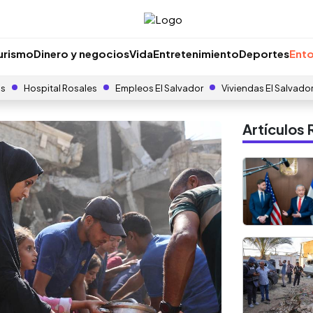
urismo
Dinero y negocios
Vida
Entretenimiento
Deportes
Ento
as
Hospital Rosales
Empleos El Salvador
Viviendas El Salvado
Artículo