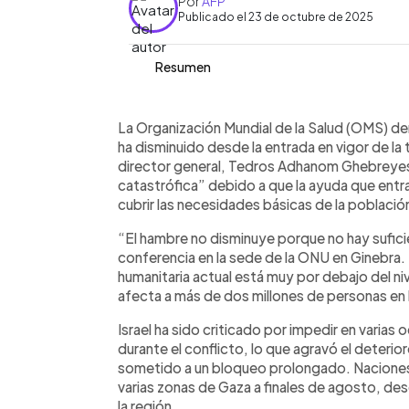
Por
AFP
Publicado el 23 de octubre de 2025
Resumen
Resumen del artículo:
0:00
Facebook
Twitter
►
La Organización Mundial de la Salud a
Escuchar artículo
La Organización Mundial de la Salud (OMS) de
disminuido pese a la tregua entre Isra
ha disminuido desde la entrada en vigor de la
humanitaria que ingresa es insuficient
director general, Tedros Adhanom Ghebreyesus
Adhanom Ghebreyesus, la situación sig
catastrófica” debido a que la ayuda que entra 
sanitario está devastado, con solo 14
cubrir las necesidades básicas de la població
guerra se desató tras los ataques de 
“El hambre no disminuye porque no hay sufici
2023 y la posterior ofensiva israelí. A
conferencia en la sede de la ONU en Ginebra.
asistencia, la OMS insiste en que la c
humanitaria actual está muy por debajo del niv
internacional sostenida.
afecta a más de dos millones de personas en l
Israel ha sido criticado por impedir en varias
durante el conflicto, lo que agravó el deterior
sometido a un bloqueo prolongado. Naciones 
varias zonas de Gaza a finales de agosto, de
la región.