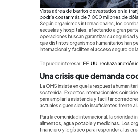
Vista aérea de barrios devastados en la fran
podría costar más de 7.000 millones de dól
Según organismos internacionales, los comb
escuelas y hospitales, afectando a gran parte 
operaciones buscan garantizar su seguridad 
que distintos organismos humanitarios han p
internacional y faciliten el acceso seguro de l
Te puede interesar:
EE.UU. rechaza anexión is
Una crisis que demanda co
La OMS insiste en que la respuesta humanita
sostenida. Expertos internacionales coincide
para ampliar la asistencia y facilitar corredo
actuales siguen siendo insuficientes frente a 
Para la comunidad internacional, la prioridad 
alimentos, agua potable y medicinas. Los o
financiero y logístico para responder a las c