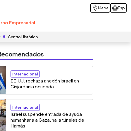
Mapa
Esp
rno Empresarial
r
Centro Histórico
s Recomendados
Internacional
EE.UU. rechaza anexión israelí en
Cisjordania ocupada
Internacional
Israel suspende entrada de ayuda
humanitaria a Gaza, halla túneles de
Hamás