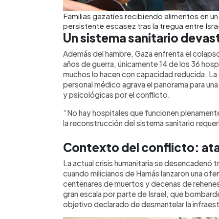
Familias gazatíes recibiendo alimentos en un
persistente escasez tras la tregua entre Isr
Un sistema sanitario deva
Además del hambre, Gaza enfrenta el colapso 
años de guerra, únicamente 14 de los 36 hospit
muchos lo hacen con capacidad reducida. L
personal médico agrava el panorama para una 
y psicológicas por el conflicto.
“No hay hospitales que funcionen plenamente
la reconstrucción del sistema sanitario reque
Contexto del conflicto: a
La actual crisis humanitaria se desencadenó t
cuando milicianos de Hamás lanzaron una ofens
centenares de muertos y decenas de rehenes.
gran escala por parte de Israel, que bombard
objetivo declarado de desmantelar la infraestr