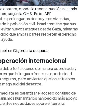
ja costera, donde la reconstrucción sanitaria
ares, según la OMS. Foto: AFP
ates prolongados destruyeron viviendas,
de la población civil. Israel sostiene que sus
y evitar nuevos ataques desde Gaza, mientras
edido que ambas partes respeten el derecho
a ayuda.
raelí en Cisjordania ocupada
operación internacional
ria debe fortalecerse de manera coordinada y
n en que la tregua ofrece una oportunidad
res seguros, pero advierten que los esfuerzos
la magnitud del desastre.
inmediata es garantizar el acceso continuo de
rganismos humanitarios han pedido más apoyo
recientes necesidades sobre el terreno.