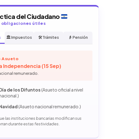
áctica del Ciudadano
y obligaciones útiles
s
🏛️ Impuestos
🛠️ Trámites
👴 Pensión
 Asueto
la Independencia (15 Sep)
acional remunerado.
Día de los Difuntos
(Asueto oficial a nivel
nacional.)
Navidad
(Asueto nacional remunerado.)
e las instituciones bancarias modifican sus
erran durante estas festividades.