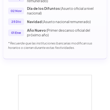
remunerado)
Día de los Difuntos
(Asueto oficial a nivel
02 Nov
nacional)
Navidad
(Asueto nacional remunerado)
25 Dic
Año Nuevo
(Primer descanso oficial del
01 Ene
próximo año)
* Recuerde que las instituciones bancarias modifican sus
horarios o cierran durante estas festividades.