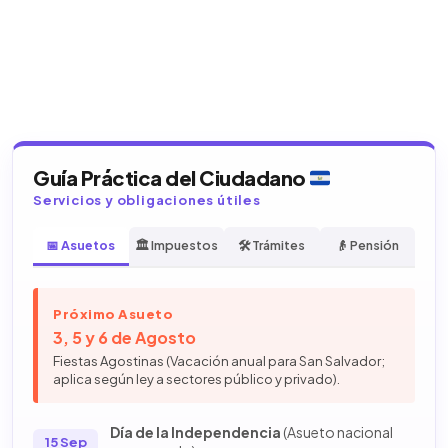
Guía Práctica del Ciudadano
Servicios y obligaciones útiles
📅 Asuetos
🏛️ Impuestos
🛠️ Trámites
👴 Pensión
Próximo Asueto
3, 5 y 6 de Agosto
Fiestas Agostinas (Vacación anual para San Salvador;
aplica según ley a sectores público y privado).
Día de la Independencia
(Asueto nacional
15 Sep