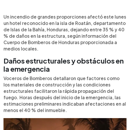
Resumen del artículo:
0:00
►
Un incendio de grandes proporciones afectó este
Escuchar artículo
Un incendio de grandes proporciones afectó este lunes
lunes un hotel reconocido en la isla de Roatán, en
un hotel reconocido en la isla de Roatán, departamento
Islas de la Bahía, Honduras, dejando entre 35 % y
de Islas de la Bahía, Honduras, dejando entre 35 % y 40
40 % de daños en la estructura, según el Cuerpo
% de daños en la estructura, según información del
de Bomberos. Los materiales de construcción y
Cuerpo de Bomberos de Honduras proporcionada a
las condiciones del edificio facilitaron la
medios locales.
propagación del fuego. El daño en el puente de
acceso impidió el ingreso de unidades pesadas,
Daños estructurales y obstáculos en
por lo que se succionó agua del mar para
la emergencia
abastecer las labores. No se reportaron heridos.
Se realizará un peritaje técnico para determinar la
Voceros de Bomberos detallaron que factores como
causa y evaluar la estructura.
los materiales de construcción y las condiciones
estructurales facilitaron la rápida propagación del
fuego. Horas después del inicio de la emergencia, las
estimaciones preliminares indicaban afectaciones en al
menos el 40 % del inmueble.