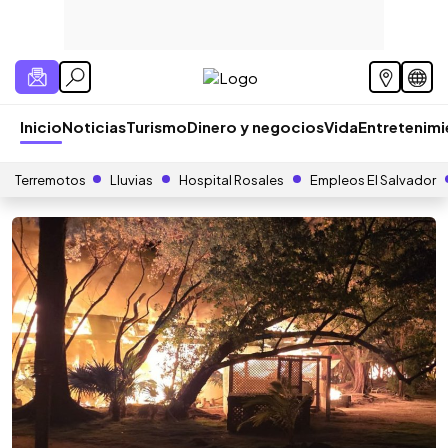
Inicio
Noticias
Turismo
Dinero y negocios
Vida
Entretenim
Terremotos
Lluvias
Hospital Rosales
Empleos El Salvador