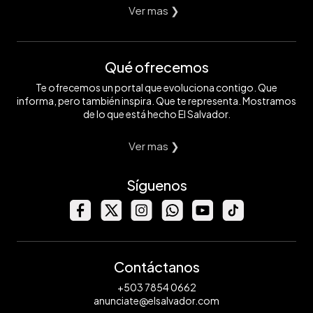
Ver mas ❯
Qué ofrecemos
Te ofrecemos un portal que evoluciona contigo. Que
informa, pero también inspira. Que te representa. Mostramos
de lo que está hecho El Salvador.
Ver mas ❯
Síguenos
Contáctanos
+503 7854 0662
anunciate@elsalvador.com