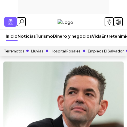
Inicio
Noticias
Turismo
Dinero y negocios
Vida
Entretenim
Terremotos
Lluvias
Hospital Rosales
Empleos El Salvador