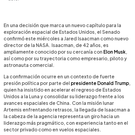
Resumen del artículo:
0:00
►
Jared Isaacman fue confirmado el miércoles 17 de
Escuchar artículo
En una decisión que marca un nuevo capítulo para la
diciembre como nuevo director de la NASA, con el
exploración espacial de Estados Unidos, el Senado
objetivo de acelerar el liderazgo espacial de
confirmó este miércoles a Jared Isaacman como nuevo
Estados Unidos frente a China. Empresario
director de la NASA. Isaacman, de 42 años, es
millonario de 42 años, cercano a Elon Musk, fue
ampliamente conocido por su cercanía con
Elon Musk
,
designado por Donald Trump en un contexto de
así como por su trayectoria como empresario, piloto y
presión política, retrasos del programa Artemis y
astronauta comercial.
ajustes presupuestarios. Fundador de Shift4
Payments y cofundador de Draken International,
La confirmación ocurre en un contexto de fuerte
combina perfil fintech, aviación militar privada y
presión política por parte del
presidente Donald Trump
,
experiencia espacial. Comandó Inspiration4 en
quien ha insistido en acelerar el regreso de Estados
2021 y Polaris Dawn en 2024 junto a SpaceX.
Unidos a la Luna y consolidar su liderazgo frente a los
Ahora deberá impulsar la Luna y preparar una
avances espaciales de China. Con la misión lunar
misión tripulada a Marte en adelante.
Artemis enfrentando retrasos, la llegada de Isaacman a
la cabeza de la agencia representa un giro hacia un
liderazgo más pragmático, con experiencia tanto en el
sector privado como en vuelos espaciales.