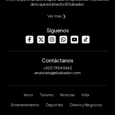
de lo que está hecho El Salvador.
Ver mas ❯
Síguenos
Contáctanos
+503 7854 0662
anunciate@elsalvador.com
Inicio
Turismo
Noticias
Vida
Entretenimiento
Deportes
Dinero y Negocios