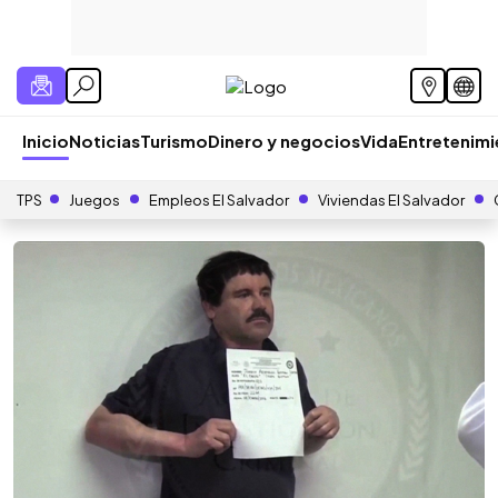
Inicio
Noticias
Turismo
Dinero y negocios
Vida
Entretenim
TPS
Juegos
Empleos El Salvador
Viviendas El Salvador