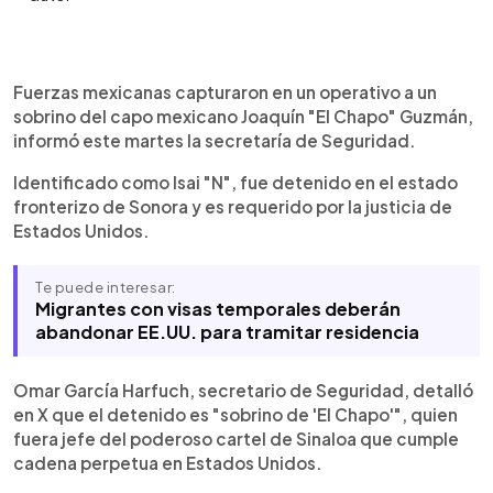
Resumen del artículo:
0:00
►
Autoridades mexicanas capturaron en el estado
Escuchar artículo
Fuerzas mexicanas capturaron en un operativo a un
fronterizo de Sonora a Isai “N”, sobrino de Joaquín
sobrino del capo mexicano Joaquín "El Chapo" Guzmán,
“El Chapo” Guzmán, quien es requerido por la
informó este martes la secretaría de Seguridad.
justicia de Estados Unidos. Según una fuente
Identificado como Isai "N", fue detenido en el estado
federal citada por AFP, el detenido es señalado
como operador del cartel de Sinaloa y presunto
fronterizo de Sonora y es requerido por la justicia de
coordinador del trasiego de drogas hacia
Estados Unidos.
Estados Unidos y Costa Rica. También se le
atribuye responsabilidad en la venta de 10,000
Te puede interesar:
píldoras de fentanilo en territorio
Migrantes con visas temporales deberán
estadounidense. Sobre él pesa una solicitud de
abandonar EE.UU. para tramitar residencia
extradición por delitos de delincuencia
organizada y narcotráfico. La captura ocurre en
Omar García Harfuch, secretario de Seguridad, detalló
medio de presiones de Washington a México para
frenar el tráfico de drogas, especialmente
en X que el detenido es "sobrino de 'El Chapo'", quien
fentanilo.
fuera jefe del poderoso cartel de Sinaloa que cumple
cadena perpetua en Estados Unidos.