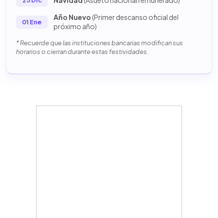
Navidad
(Asueto nacional remunerado)
25 Dic
Año Nuevo
(Primer descanso oficial del
01 Ene
próximo año)
* Recuerde que las instituciones bancarias modifican sus
horarios o cierran durante estas festividades.