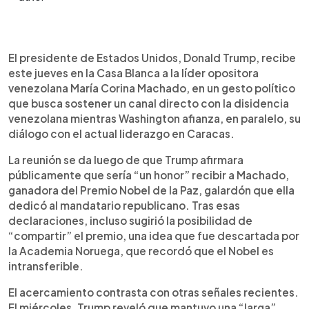
Resumen del artículo:
0:00
►
Donald Trump recibe en la Casa Blanca a la líder
Escuchar artículo
El presidente de Estados Unidos, Donald Trump, recibe
opositora venezolana María Corina Machado, en
este jueves en la Casa Blanca a la líder opositora
un momento de señales mixtas entre Washington y
venezolana María Corina Machado, en un gesto político
Caracas. Mientras mantiene sanciones y la
que busca sostener un canal directo con la disidencia
incautación de petroleros, el presidente
venezolana mientras Washington afianza, en paralelo, su
estadounidense también refuerza el diálogo con
diálogo con el actual liderazgo en Caracas.
la actual líder venezolana, Delcy Rodríguez, a
quien calificó de “formidable”. Machado busca
La reunión se da luego de que Trump afirmara
respaldo político en Estados Unidos tras su salida
públicamente que sería “un honor” recibir a Machado,
de Venezuela y su reciente Premio Nobel de la
ganadora del Premio Nobel de la Paz, galardón que ella
Paz. El enfoque de Trump combina presión,
dedicó al mandatario republicano. Tras esas
negociación y control sobre el petróleo,
declaraciones, incluso sugirió la posibilidad de
priorizando la estabilidad del país sobre un
“compartir” el premio, una idea que fue descartada por
cambio democrático inmediato.
la Academia Noruega, que recordó que el Nobel es
intransferible.
El acercamiento contrasta con otras señales recientes.
El miércoles, Trump reveló que mantuvo una “larga”