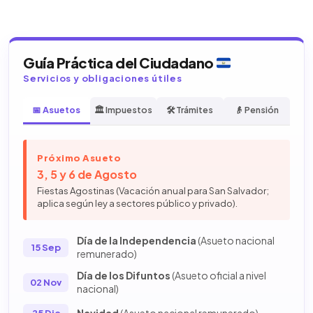
Guía Práctica del Ciudadano
Servicios y obligaciones útiles
📅 Asuetos
🏛️ Impuestos
🛠️ Trámites
👴 Pensión
Próximo Asueto
3, 5 y 6 de Agosto
Fiestas Agostinas (Vacación anual para San Salvador;
aplica según ley a sectores público y privado).
Día de la Independencia
(Asueto nacional
15 Sep
remunerado)
Día de los Difuntos
(Asueto oficial a nivel
02 Nov
nacional)