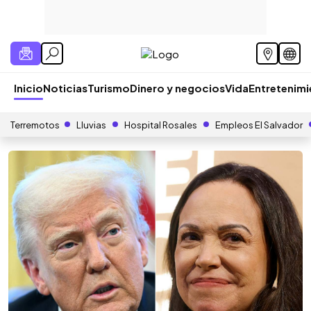
Inicio
Noticias
Turismo
Dinero y negocios
Vida
Entretenim
Terremotos
Lluvias
Hospital Rosales
Empleos El Salvador