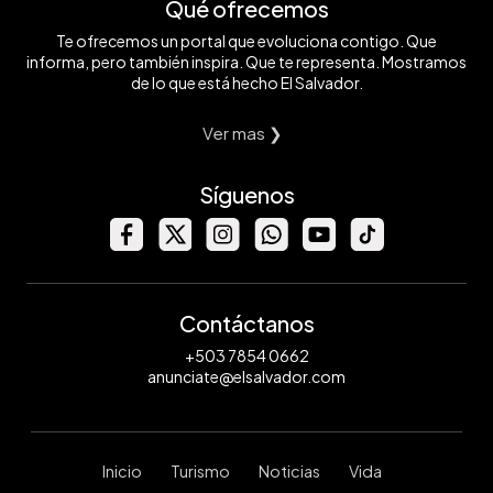
Qué ofrecemos
Te ofrecemos un portal que evoluciona contigo. Que
informa, pero también inspira. Que te representa. Mostramos
de lo que está hecho El Salvador.
Ver mas ❯
Síguenos
Contáctanos
+503 7854 0662
anunciate@elsalvador.com
Inicio
Turismo
Noticias
Vida