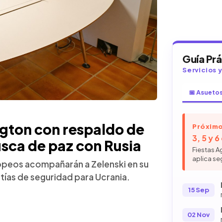
Guía Pr
Servicios 
📅 Asueto
ngton con respaldo de
Próximo
3, 5 y 
usca de paz con Rusia
Fiestas A
aplica se
opeos acompañarán a Zelenski en su
tías de seguridad para Ucrania.
15 Sep
02 Nov