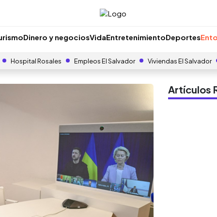
urismo
Dinero y negocios
Vida
Entretenimiento
Deportes
Ento
Hospital Rosales
Empleos El Salvador
Viviendas El Salvador
Artículo