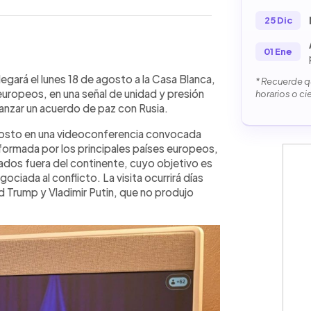
25 Dic
01 Ene
WhatsApp
Copiar link
enski, visitará la Casa Blanca el lunes
legará el lunes 18 de agosto a la Casa Blanca,
* Recuerde qu
peos y la presidenta de la Comisión
uropeos, en una señal de unidad y presión
horarios o ci
en un acuerdo de paz con Rusia y
canzar un acuerdo de paz con Rusia.
crania frente a futuras agresiones. La
agosto en una videoconferencia convocada
ultados entre Donald Trump y Vladimir
nformada por los principales países europeos,
esiones territoriales, pero Zelenski
iados fuera del continente, cuyo objetivo es
nto, Trump plantea una posible
gociada al conflicto. La visita ocurrirá días
 aunque Kiev duda de la voluntad real
 Trump y Vladimir Putin, que no produjo