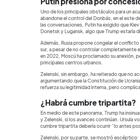
Putin presiona por concesio
Uno de los principales obstáculos para un acue
abandone el control del Donbás, en el este d
las conversaciones, Putin ha exigido que Ki
Donetsk y Lugansk, algo que Trump estaría d
Además, Rusia propone congelar el conflicto e
sur, a pesar de no controlar completamente est
en 2022, Moscú ha proclamado su anexión, per
principales centros urbanos.
Zelenski, sin embargo, ha reiterado que no ace
argumentando que la Constitución de Ucrania 
refuerza su legitimidad interna, pero complic
¿Habrá cumbre tripartita?
En medio de este panorama, Trump ha insinuado
y Zelenski, si los avances continúan. Ursula v
cumbre tripartita debería ocurrir “lo antes po
Zelenski, por su parte, se mostró escéptico: 