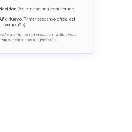
Navidad
(Asueto nacional remunerado)
Año Nuevo
(Primer descanso oficial del
próximo año)
e las instituciones bancarias modifican sus
erran durante estas festividades.