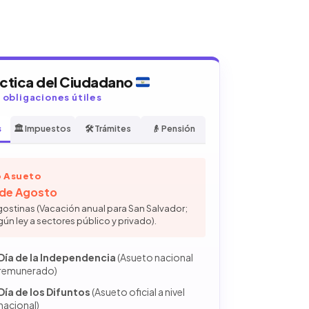
áctica del Ciudadano
y obligaciones útiles
s
🏛️ Impuestos
🛠️ Trámites
👴 Pensión
 Asueto
6 de Agosto
gostinas (Vacación anual para San Salvador;
gún ley a sectores público y privado).
Día de la Independencia
(Asueto nacional
remunerado)
Día de los Difuntos
(Asueto oficial a nivel
nacional)