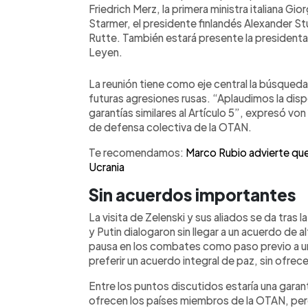
Friedrich Merz, la primera ministra italiana Gior
Starmer, el presidente finlandés Alexander St
Rutte. También estará presente la presidenta
Leyen.
La reunión tiene como eje central la búsqueda
futuras agresiones rusas. “Aplaudimos la disp
garantías similares al Artículo 5”, expresó von
de defensa colectiva de la OTAN.
Te recomendamos:
Marco Rubio advierte que 
Ucrania
Sin acuerdos importantes
La visita de Zelenski y sus aliados se da tra
y Putin dialogaron sin llegar a un acuerdo de 
pausa en los combates como paso previo a u
preferir un acuerdo integral de paz, sin ofrec
Entre los puntos discutidos estaría una garant
ofrecen los países miembros de la OTAN, pero 