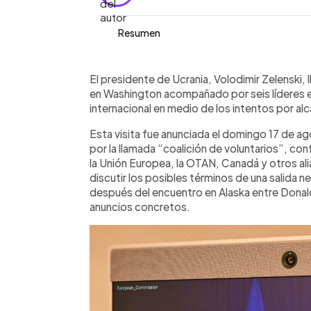
Resumen
Resumen del artículo:
0:00
Facebook
Twitter
►
El presidente de Ucrania, Volodimir Zel
Escuchar artículo
El presidente de Ucrania, Volodimir Zelenski, l
18 de agosto junto a seis líderes euro
en Washington acompañado por seis líderes e
Europea. El encuentro busca avanzar 
internacional en medio de los intentos por al
discutir garantías de seguridad para U
Esta visita fue anunciada el domingo 17 de 
reunión ocurre tras el diálogo sin res
por la llamada “coalición de voluntarios”, co
Putin en Alaska. Moscú insiste en conc
la Unión Europea, la OTAN, Canadá y otros al
rechaza ceder el Donbás. Mientras ta
discutir los posibles términos de una salida ne
cumbre tripartita con Putin y Zelenski,
después del encuentro en Alaska entre Donald
del Kremlin.
anuncios concretos.