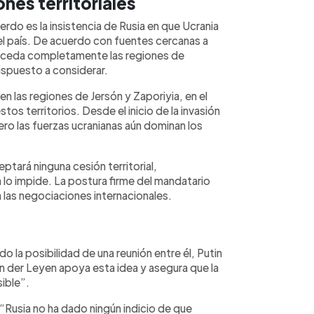
nes territoriales
rdo es la insistencia de Rusia en que Ucrania
el país. De acuerdo con fuentes cercanas a
ev ceda completamente las regiones de
ispuesto a considerar.
n las regiones de Jersón y Zaporiyia, en el
os territorios. Desde el inicio de la invasión
o las fuerzas ucranianas aún dominan los
ptará ninguna cesión territorial,
lo impide. La postura firme del mandatario
a las negociaciones internacionales.
 la posibilidad de una reunión entre él, Putin
on der Leyen apoya esta idea y asegura que la
sible”.
“Rusia no ha dado ningún indicio de que