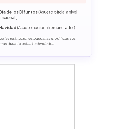
Día de los Difuntos
(Asueto oficial a nivel
nacional.)
Navidad
(Asueto nacional remunerado.)
e las instituciones bancarias modifican sus
erran durante estas festividades.