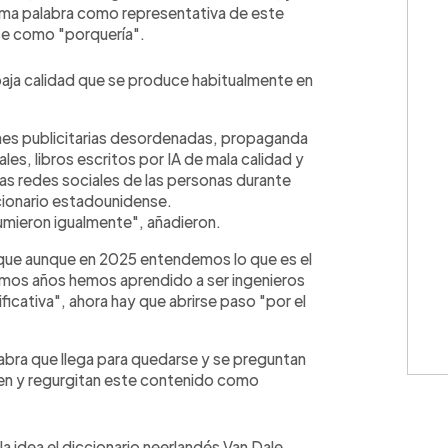
sma palabra como representativa de este
se como "porquería".
 baja calidad que se produce habitualmente en
.
enes publicitarias desordenadas, propaganda
les, libros escritos por IA de mala calidad y
as redes sociales de las personas durante
cionario estadounidense.
umieron igualmente", añadieron.
que aunque en 2025 entendemos lo que es el
ltimos años hemos aprendido a ser ingenieros
icativa", ahora hay que abrirse paso "por el
labra que llega para quedarse y se preguntan
eren y regurgitan este contenido como
la idea el diccionario neerlandés Van Dale,