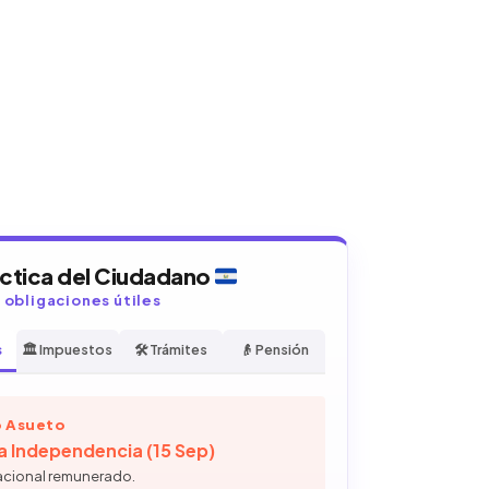
áctica del Ciudadano
y obligaciones útiles
s
🏛️ Impuestos
🛠️ Trámites
👴 Pensión
 Asueto
la Independencia (15 Sep)
acional remunerado.