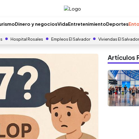
urismo
Dinero y negocios
Vida
Entretenimiento
Deportes
Ento
as
Hospital Rosales
Empleos El Salvador
Viviendas El Salvado
Artículo