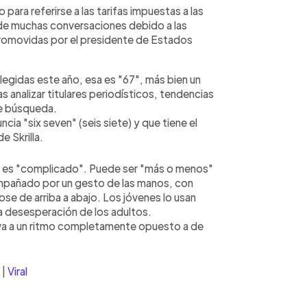
para referirse a las tarifas impuestas a las
 de muchas conversaciones debido a las
romovidas por el presidente de Estados
elegidas este año, esa es "67", más bien un
 analizar titulares periodísticos, tendencias
de búsqueda.
ia "six seven" (seis siete) y que tiene el
e Skrilla.
ue es "complicado". Puede ser "más o menos"
ompañado por un gesto de las manos, con
se de arriba a abajo. Los jóvenes lo usan
ra desesperación de los adultos.
e va a un ritmo completamente opuesto a de
|
Viral