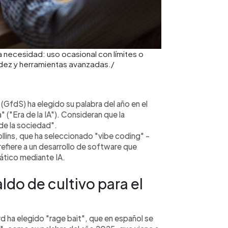
 necesidad: uso ocasional con límites o
pidez y herramientas avanzadas./
(GfdS) ha elegido su palabra del año en el
" ("Era de la IA"). Consideran que la
 de la sociedad".
llins, que ha seleccionado "vibe coding" -
refiere a un desarrollo de software que
mático mediante IA.
aldo de cultivo para el
rd ha elegido "rage bait", que en español se