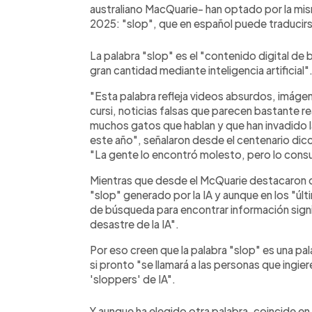
australiano MacQuarie- han optado por la mi
2025: "slop", que en español puede traducir
La palabra "slop" es el "contenido digital de
gran cantidad mediante inteligencia artificial"
"Esta palabra refleja videos absurdos, imág
cursi, noticias falsas que parecen bastante rea
muchos gatos que hablan y que han invadido l
este año", señalaron desde el centenario dic
"La gente lo encontró molesto, pero lo cons
Mientras que desde el McQuarie destacaron 
"slop" generado por la IA y aunque en los "ú
de búsqueda para encontrar información signif
desastre de la IA".
Por eso creen que la palabra "slop" es una pa
si pronto "se llamará a las personas que ingi
'sloppers' de IA".
Y aunque ha elegido otra palabra, coincide en 