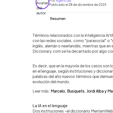
Por
Agencias
Publicado el 28 de diciembre de 2025
Resumen
Resumen del artículo:
0:00
Facebook
Twitter
►
Las palabras del año 2025 reflejan el 
Escuchar artículo
Términos relacionados con la Inteligencia Artif
sociales en el lenguaje global. Términos
con las redes sociales, como "parasocial" o "
como slop, hallucineren o Kl-Ara fuero
inglés, alemán o neerlandés, mientras que en e
neerlandés y alemán para describir 
Diccionary.com se ha decantado por algo com
generado por IA. En el ámbito digit
rage bait y parasocial, relacionados
Es decir, que en la mayoría de los casos son 
sociales. En español, FundéuRAE eligi
en el lenguaje, según instituciones y diccion
económico y político. Dictionary.com 
palabras del año nuevos términos que demues
juvenil difícil de definir que muestra
evolución del mundo.
que los diccionarios.
Leer más:
Marcelo, Busquets, Jordi Alba y Ma
La IA en el lenguaje
Dos instituciones -el diccionario MerriamWeb