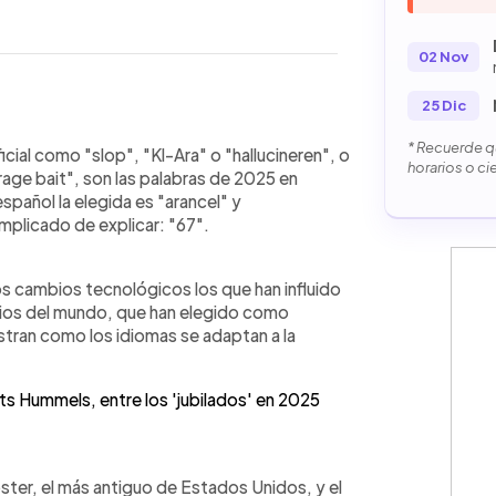
02 Nov
25 Dic
WhatsApp
Copiar link
* Recuerde qu
impacto de la tecnología y las redes
icial como "slop", "Kl-Ara" o "hallucineren", o
horarios o ci
 vinculados a la inteligencia artificial
rage bait", son las palabras de 2025 en
n elegidos por diccionarios en inglés,
spañol la elegida es "arancel" y
fenómenos asociados al contenido
plicado de explicar: "67".
al también destacaron conceptos como
 con el comportamiento en redes
los cambios tecnológicos los que han influido
ó arancel por su peso en el debate
arios del mundo, que han elegido como
sorprendió con 67, una expresión
tran como los idiomas se adaptan a la
 cómo el lenguaje evoluciona más rápido
ts Hummels, entre los 'jubilados' en 2025
ster, el más antiguo de Estados Unidos, y el