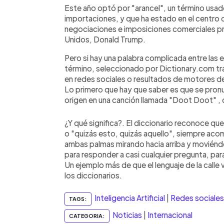
Este año optó por "arancel", un término usado 
importaciones, y que ha estado en el centro
negociaciones e imposiciones comerciales p
Unidos, Donald Trump.
Pero si hay una palabra complicada entre las 
término, seleccionado por Dictionary.com tras
en redes sociales o resultados de motores 
Lo primero que hay que saber es que se pronunc
origen en una canción llamada "Doot Doot" , d
¿Y qué significa?. El diccionario reconoce q
o "quizás esto, quizás aquello", siempre ac
ambas palmas mirando hacia arriba y moviéndo
para responder a casi cualquier pregunta, pa
Un ejemplo más de que el lenguaje de la call
los diccionarios.
Inteligencia Artificial
|
Redes sociales
TAGS:
Noticias
|
Internacional
CATEGORIA: