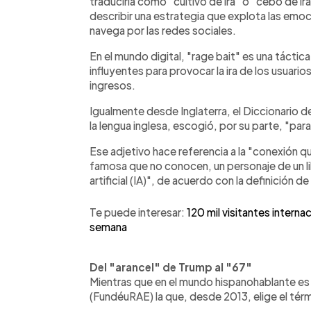
traduciría como "cultivo de ira" o "cebo de ir
describir una estrategia que explota las emoc
navega por las redes sociales.
En el mundo digital, "rage bait" es una táctic
influyentes para provocar la ira de los usuarios
ingresos.
Igualmente desde Inglaterra, el Diccionario 
la lengua inglesa, escogió, por su parte, "para
Ese adjetivo hace referencia a la "conexión qu
famosa que no conocen, un personaje de un libr
artificial (IA)", de acuerdo con la definición de 
Te puede interesar:
120 mil visitantes interna
semana
Del "arancel" de Trump al "67"
Mientras que en el mundo hispanohablante es
(FundéuRAE) la que, desde 2013, elige el térm