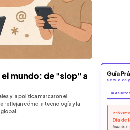
Guía Pr
 el mundo: de "slop" a
Servicios 
📅 Asueto
iales y la política marcaron el
 reflejan cómo la tecnología y la
 global.
Próximo
Día de 
Asueto n