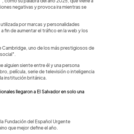
a", como su palabra del año 2025, que viene a
iones negativas y provoca ira mientras se
a utilizada por marcas y personalidades
 a fin de aumentar el tráfico en la web y los
de Cambridge, uno de los más prestigiosos de
social".
e alguien siente entre él y una persona
o, película, serie de televisión o inteligencia
la institución británica.
cionales llegaron a El Salvador en solo una
 la Fundación del Español Urgente
ino que mejor define el año.