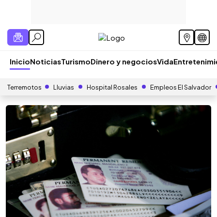
Inicio
Noticias
Turismo
Dinero y negocios
Vida
Entretenim
Terremotos
Lluvias
Hospital Rosales
Empleos El Salvador