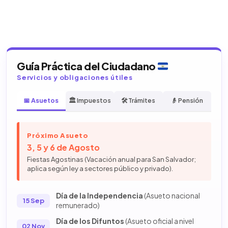
Guía Práctica del Ciudadano
Servicios y obligaciones útiles
📅 Asuetos
🏛️ Impuestos
🛠️ Trámites
👴 Pensión
Próximo Asueto
3, 5 y 6 de Agosto
Fiestas Agostinas (Vacación anual para San Salvador;
aplica según ley a sectores público y privado).
Día de la Independencia
(Asueto nacional
15 Sep
remunerado)
Día de los Difuntos
(Asueto oficial a nivel
02 Nov