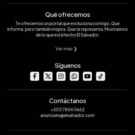
Qué ofrecemos
Te ofrecemos un portal que evoluciona contigo. Que
informa, pero también inspira. Que te representa. Mostramos
de lo que está hecho El Salvador.
Ver mas ❯
Síguenos
Contáctanos
+503 7854 0662
anunciate@elsalvador.com