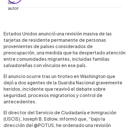
Resumen del artículo:
0:00
►
Estados Unidos ordenó una revisión amplia de las
Escuchar artículo
Estados Unidos anunció una revisión masiva de las
tarjetas de residencia de migrantes provenientes
tarjetas de residente permanente de personas
de países catalogados como de preocupación,
provenientes de países considerados de
tras identificarse al ciudadano afgano
preocupación, una medida que ha despertado atención
Rahmanullah Lakanwal como presunto atacante
entre comunidades migrantes, incluidas familias
de dos agentes de la Guardia Nacional en
salvadoreñas con vínculos en ese país.
Washington. El director de USCIS, Joseph B.
Edlow, anunció la medida siguiendo instrucciones
El anuncio ocurre tras un tiroteo en Washington que
del presidente Donald Trump, quien también
dejó a dos agentes de la Guardia Nacional gravemente
suspendió solicitudes de inmigración de afganos
heridos, incidente que reavivó el debate sobre
y reafirmó restricciones vigentes para varias
seguridad, procesos migratorios y control de
naciones. Las autoridades confirmaron que
antecedentes.
Lakanwal llegó en 2021 bajo Operation Allies
Welcome. La revisión genera inquietud entre
El director del Servicio de Ciudadanía e Inmigración
comunidades migrantes mientras se esperan
(USCIS), Joseph B. Edlow, informó que, “bajo la
detalles sobre su alcance.
dirección del @POTUS, he ordenado una revisión