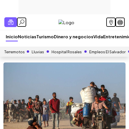
Inicio
Noticias
Turismo
Dinero y negocios
Vida
Entretenim
Terremotos
Lluvias
Hospital Rosales
Empleos El Salvador