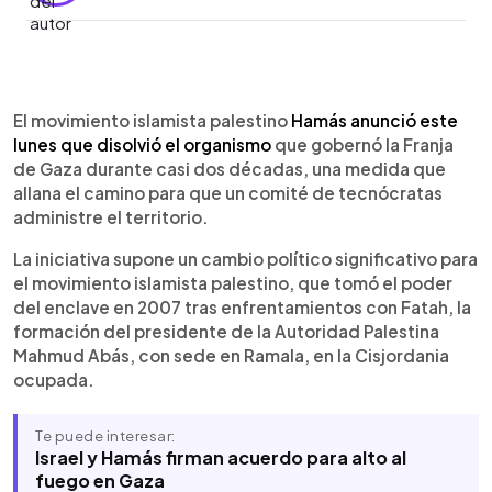
Resumen del artículo:
0:00
►
El movimiento islamista Hamás informó que
Escuchar artículo
El movimiento islamista palestino
Hamás anunció este
disolvió el organismo que administró la Franja de
lunes que disolvió el organismo
que gobernó la Franja
Gaza durante casi dos décadas, tras asumir el
de Gaza durante casi dos décadas, una medida que
poder en 2007. La medida abre paso al Comité
allana el camino para que un comité de tecnócratas
Nacional para la Administración de Gaza, creado
administre el territorio.
en el marco del plan de paz mediado por Estados
Unidos. Israel calificó el anuncio como un “truco” y
La iniciativa supone un cambio político significativo para
exigió el desarme completo del grupo. Analistas
el movimiento islamista palestino, que tomó el poder
consideran que la decisión tiene un peso
del enclave en 2007 tras enfrentamientos con Fatah, la
principalmente simbólico, ya que el verdadero
formación del presidente de la Autoridad Palestina
punto de bloqueo sigue siendo el control de las
Mahmud Abás, con sede en Ramala, en la Cisjordania
armas y la futura gobernanza del enclave.
ocupada.
Te puede interesar:
Israel y Hamás firman acuerdo para alto al
fuego en Gaza