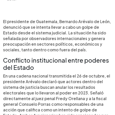
Resumen del artículo:
0:00
►
El presidente de Guatemala, Bernardo Arévalo,
Escuchar artículo
El presidente de Guatemala, Bernardo Arévalo de León,
denunció públicamente un intento de golpe de
denunció que se intenta llevar a cabo un golpe de
Estado desde el sistema judicial. Señaló al juez
Estado desde el sistema judicial. La situación ha sido
Fredy Orellana y a la fiscal general Consuelo
señalada por observadores internacionales y genera
Porras, ambos sancionados internacionalmente,
preocupación en sectores políticos, económicos y
como responsables de buscar la anulación de los
sociales, tanto dentro como fuera del país.
resultados electorales de 2023. El mandatario
pidió a la Corte de Constitucionalidad que
Conflicto institucional entre poderes
garantice el respeto a la legalidad electoral. La
del Estado
situación ha generado preocupación internacional
y pone en tensión la relación entre poderes del
En una cadena nacional transmitida el 26 de octubre, el
Estado. Organismos como la OEA y gobiernos
presidente Arévalo declaró que actores dentro del
extranjeros han expresado su respaldo al orden
sistema de justicia buscan anular los resultados
constitucional y al mandato de Arévalo.
electorales que lo llevaron al poder en 2023. Señaló
directamente al juez penal Fredy Orellana y a la fiscal
general Consuelo Porras como responsables de una
acción que califica como un intento de golpe de