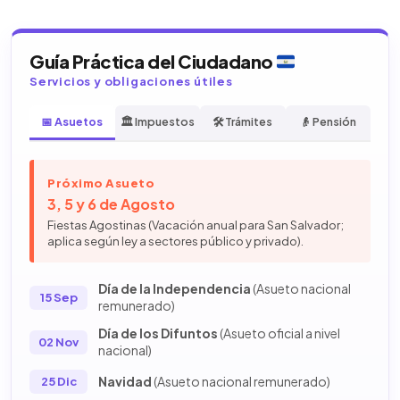
Guía Práctica del Ciudadano
Servicios y obligaciones útiles
📅 Asuetos
🏛️ Impuestos
🛠️ Trámites
👴 Pensión
Próximo Asueto
3, 5 y 6 de Agosto
Fiestas Agostinas (Vacación anual para San Salvador;
aplica según ley a sectores público y privado).
Día de la Independencia
(Asueto nacional
15 Sep
remunerado)
Día de los Difuntos
(Asueto oficial a nivel
02 Nov
nacional)
Navidad
(Asueto nacional remunerado)
25 Dic