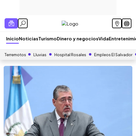
Inicio
Noticias
Turismo
Dinero y negocios
Vida
Entretenim
Terremotos
Lluvias
Hospital Rosales
Empleos El Salvador