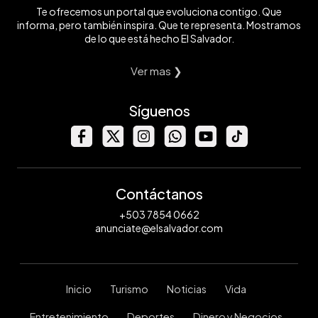
Te ofrecemos un portal que evoluciona contigo. Que
informa, pero también inspira. Que te representa. Mostramos
de lo que está hecho El Salvador.
Ver mas ❯
Síguenos
Contáctanos
+503 7854 0662
anunciate@elsalvador.com
Inicio
Turismo
Noticias
Vida
Entretenimiento
Deportes
Dinero y Negocios