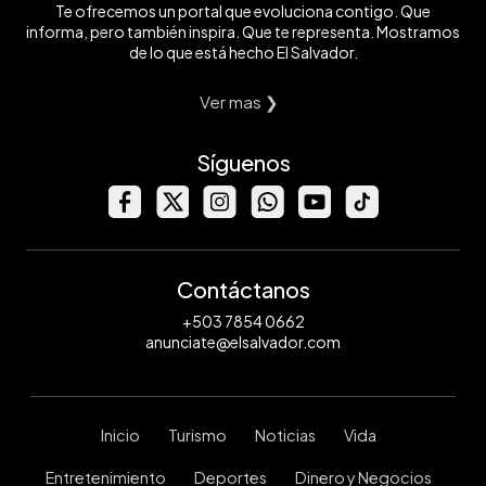
Te ofrecemos un portal que evoluciona contigo. Que
informa, pero también inspira. Que te representa. Mostramos
de lo que está hecho El Salvador.
Ver mas ❯
Síguenos
Contáctanos
+503 7854 0662
anunciate@elsalvador.com
Inicio
Turismo
Noticias
Vida
Entretenimiento
Deportes
Dinero y Negocios