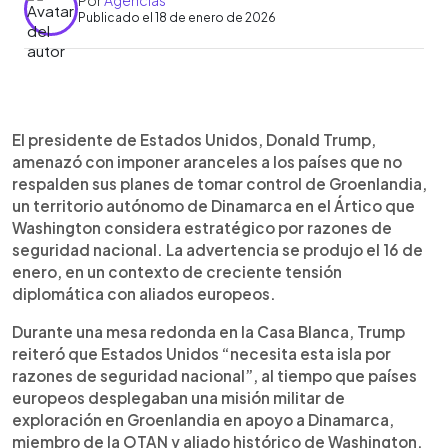
Por
Agencias
Publicado el 18 de enero de 2026
Resumen del artículo:
0:00
►
El presidente de Estados Unidos, Donald Trump,
Escuchar artículo
El presidente de Estados Unidos, Donald Trump,
amenazó con imponer aranceles a los países que
amenazó con imponer aranceles a los países que no
no apoyen su plan de tomar control de
respalden sus planes de tomar control de Groenlandia,
Groenlandia, territorio autónomo de Dinamarca. El
un territorio autónomo de Dinamarca en el Ártico que
mandatario sostiene que la isla es clave para la
Washington considera estratégico por razones de
seguridad nacional estadounidense y advirtió que,
seguridad nacional. La advertencia se produjo el 16 de
sin su control, habría un vacío estratégico frente a
enero, en un contexto de creciente tensión
Rusia o China. La postura generó tensiones con
diplomática con aliados europeos.
aliados europeos y rechazo dentro del propio
Congreso estadounidense. Dinamarca reforzó su
Durante una mesa redonda en la Casa Blanca, Trump
presencia militar en la isla con apoyo de varios
reiteró que Estados Unidos “necesita esta isla por
países europeos, mientras legisladores de EE.
razones de seguridad nacional”, al tiempo que países
UU. marcaron distancia con las declaraciones de
europeos desplegaban una misión militar de
Trump.
exploración en Groenlandia en apoyo a Dinamarca,
miembro de la OTAN y aliado histórico de Washington.