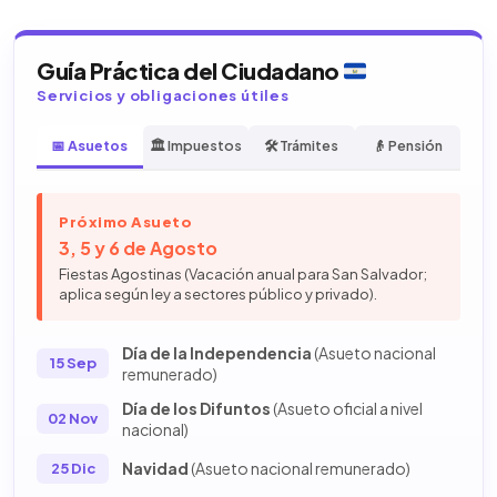
Guía Práctica del Ciudadano
Servicios y obligaciones útiles
📅 Asuetos
🏛️ Impuestos
🛠️ Trámites
👴 Pensión
Próximo Asueto
3, 5 y 6 de Agosto
Fiestas Agostinas (Vacación anual para San Salvador;
aplica según ley a sectores público y privado).
Día de la Independencia
(Asueto nacional
15 Sep
remunerado)
Día de los Difuntos
(Asueto oficial a nivel
02 Nov
nacional)
Navidad
(Asueto nacional remunerado)
25 Dic