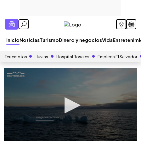
Inicio
Noticias
Turismo
Dinero y negocios
Vida
Entretenim
Terremotos
Lluvias
Hospital Rosales
Empleos El Salvador